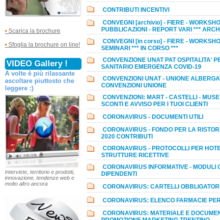
CONTRIBUTI INCENTIVI
CONVEGNI [archivio] - FIERE - WORKSHO
PUBBLICAZIONI - REPORT VARI *** ARCHI
•
Scarica la brochure
CONVEGNI [in corso] - FIERE - WORKSHO
•
Sfoglia la brochure on line!
SEMINARI *** IN CORSO ***
CONVENZIONE UNAT PAT OSPITALITA' 
VIDEO Gallery !
SANITARIO EMERGENZA COVID-19
A volte è più rilassante
CONVENZIONI UNAT - UNIONE ALBERGA
ascoltare piuttosto che
CONVENZIONI UNIONE
leggere :)
CONVENZIONI: MART - CASTELLI - MUS
SCONTI E AVVISO PER I TUOI CLIENTI
CORONAVIRUS - DOCUMENTI UTILI
CORONAVIRUS - FONDO PER LA RISTO
2020 CONTRIBUTI
CORONAVIRUS - PROTOCOLLI PER HOTE
STRUTTURE RICETTIVE
CORONAVIRUS INFORMATIVE - MODULI C
Interviste, territorio e prodotti,
DIPENDENTI
innovazione, tendenze web e
molto altro ancora
CORONAVIRUS: CARTELLI OBBLIGATOR
CORONAVIRUS: ELENCO FARMACIE PER
CORONAVIRUS: MATERIALE E DOCUMEN