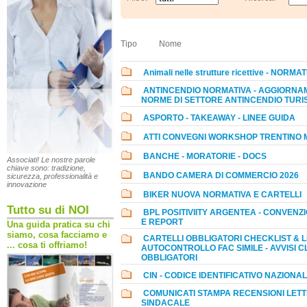
Tipo
Nome
Animali nelle strutture ricettive - NORMA
ANTINCENDIO NORMATIVA - AGGIORNAM
NORME DI SETTORE ANTINCENDIO TURI
ASPORTO - TAKEAWAY - LINEE GUIDA
ATTI CONVEGNI WORKSHOP TRENTINO
BANCHE - MORATORIE - DOCS
Associati! Le nostre parole
chiave sono: tradizione,
BANDO CAMERA DI COMMERCIO 2026
sicurezza, professionalità e
innovazione
BIKER NUOVA NORMATIVA E CARTELLI
Tutto su di NOI
BPL POSITIVIITY ARGENTEA - CONVENZI
E REPORT
Una guida pratica su chi
siamo, cosa facciamo e
CARTELLI OBBLIGATORI CHECKLIST & LI
... cosa ti offriamo!
AUTOCONTROLLO FAC SIMILE - AVVISI C
OBBLIGATORI
CIN - CODICE IDENTIFICATIVO NAZIONA
COMUNICATI STAMPA RECENSIONI LET
SINDACALE