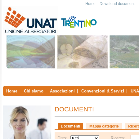
Home
-
Download documenti
Home
Chi siamo
Associazioni
Convenzioni & Servizi
UNA
DOCUMENTI
Documenti
Mappa categorie
Ricer
Filtro:
Ricerca: