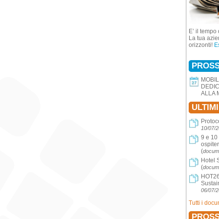
E’ il tempo 
La tua azie
orizzonti!
E
PROSS
MOBIL
DEDIC
ALLA 
ULTIM
Protoc
10/07/
9 e 10
ospite
(
docume
Hotel 
(
docume
HOT26 
Sustai
06/07/
Tutti i doc
PROSS