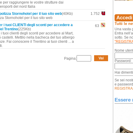
 per raggiungere le vostre strutture dai
eroporti del nord Italia
polizza Stornohotel per il tuo sito web
(40Kb)
1.752
Accedi 
a Stornohotel per il tuo sito web
Tutti le n
 i tuoi CLIENTI degli sconti per accedere a
63
del Trentino
(225Kb)
Una vasta g
i tuoi clienti degli sconti per accedere al Mart,
Entra nell’
 castelli. Mettilo nella bacheca del tuo albergo
sotto. Se no
ze. Fai conoscere il Trentino ai tuoi clienti ... a
"REGISTR
i.
Nome utent
Vai
Pagina:
Password:
Hai diment
Se sei nost
e passwor
REGISTRA
Essere 