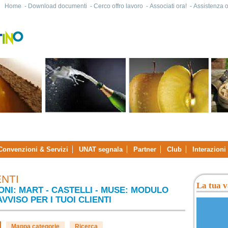
Home
-
Download documenti
-
Cerco offro lavoro
-
Associati ora!
-
Assistenza on
Convenzioni & Servizi
UNAT segnala
Partner
Club
Interazioni
NTI
La tua v
NI: MART - CASTELLI - MUSE: MODULO
AVVISO PER I TUOI CLIENTI
Mappa categorie
Ricerca