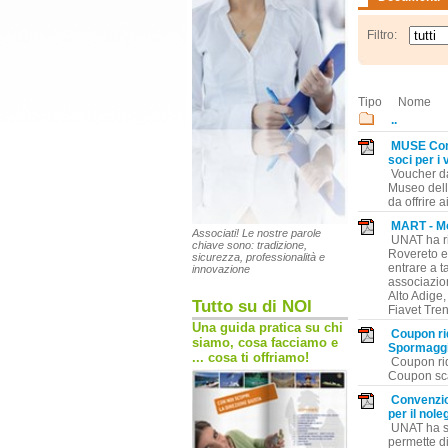
Filtro:
Tipo
Nome
..
MUSE Conv
soci per i v
Voucher da
Museo dell
da offrire 
MART - Mod
Associati! Le nostre parole
UNAT ha ri
chiave sono: tradizione,
Rovereto e 
sicurezza, professionalità e
entrare a ta
innovazione
associazion
Alto Adige,
Tutto su di NOI
Fiavet Tren
Una guida pratica su chi
Coupon ri
siamo, cosa facciamo e
Spormagg
... cosa ti offriamo!
Coupon ri
Coupon sca
Convenzio
per il nole
UNAT ha st
permette di