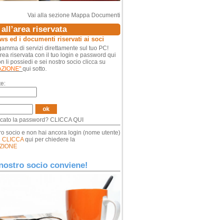
Vai alla sezione Mappa Documenti
all’area riservata
ews ed i documenti riservati ai soci
amma di servizi direttamente sul tuo PC!
area riservata con il tuo login e password qui
n li possiedi e sei nostro socio clicca su
AZIONE"
qui sotto.
e:
ok
icato la password?
CLICCA QUI
ro socio e non hai ancora login (nome utente)
d
CLICCA
qui per chiedere la
ZIONE
nostro socio conviene!