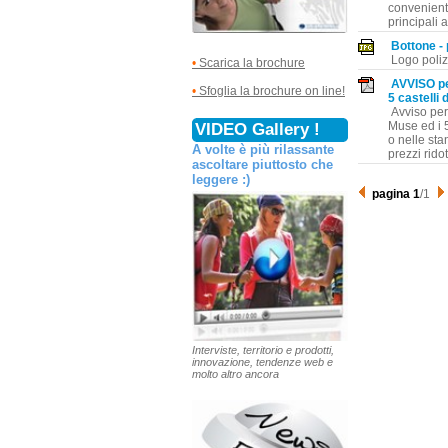
conveniente
principali a
Bottone - 
Logo polizz
•
Scarica la brochure
AVVISO per
•
Sfoglia la brochure on line!
5 castelli 
Avviso per 
Muse ed i 5
VIDEO Gallery !
o nelle stan
A volte è più rilassante
prezzi ridott
ascoltare piuttosto che
leggere :)
pagina 1
/1
Interviste, territorio e prodotti,
innovazione, tendenze web e
molto altro ancora