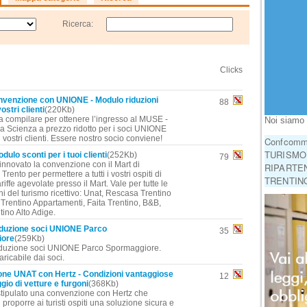
Ricerca:
C
Clicks
enzione con UNIONE - Modulo riduzioni
88
ostri clienti
(220Kb)
 compilare per ottenere l’ingresso al MUSE -
Noi siamo 
a Scienza a prezzo ridotto per i soci UNIONE
ai vostri clienti. Essere nostro socio conviene!
Confcomme
TURISMO!
ulo sconti per i tuoi clienti
(252Kb)
79
nnovato la convenzione con il Mart di
RIPARTEN
Trento per permettere a tutti i vostri ospiti di
TRENTINO
riffe agevolate presso il Mart. Vale per tutte le
i del turismo ricettivo: Unat, Rescasa Trentino
 Trentino Appartamenti, Faita Trentino, B&B,
tino Alto Adige.
duzione soci UNIONE Parco
35
iore
(259Kb)
duzione soci UNIONE Parco Spormaggiore.
ricabile dai soci.
ne UNAT con Hertz - Condizioni vantaggiose
12
ggio di vetture e furgoni
(368Kb)
ipulato una convenzione con Hertz che
 proporre ai turisti ospiti una soluzione sicura e