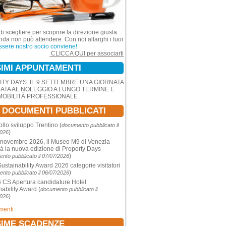
di scegliere per scoprire la direzione giusta.
nda non può attendere. Con noi allarghi i tuoi
ssere nostro socio conviene!
CLICCA QUI per associarti
IMI APPUNTAMENTI
ITY DAYS: IL 9 SETTEMBRE UNA GIORNATA
ATA AL NOLEGGIO A LUNGO TERMINE E
MOBILITÀ PROFESSIONALE
I DOCUMENTI PUBBLICATI
ollo sviluppo Trentino
(
documento pubblicato il
)
2026
 novembre 2026, il Museo M9 di Venezia
rà la nuova edizione di Property Days
)
nto pubblicato il 07/07/2026
Sustainability Award 2026 categorie visitatori
)
nto pubblicato il 06/07/2026
CS Apertura candidature Hotel
nability Award
(
documento pubblicato il
)
2026
umenti
IME SCADENZE