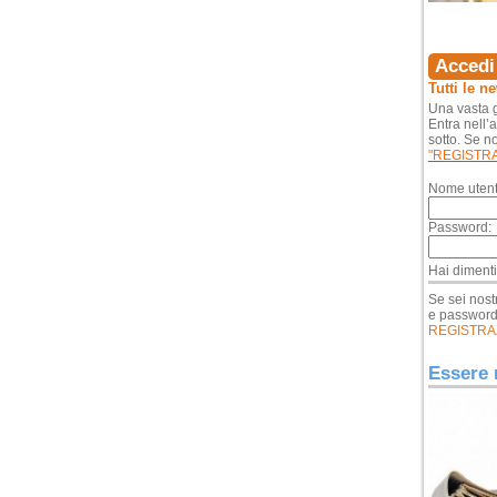
Accedi 
Tutti le n
Una vasta g
Entra nell’
sotto. Se no
"REGISTR
Nome utent
Password:
Hai diment
Se sei nost
e passwor
REGISTRA
Essere 