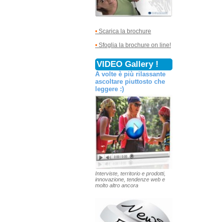
•
Scarica la brochure
•
Sfoglia la brochure on line!
VIDEO Gallery !
A volte è più rilassante
ascoltare piuttosto che
leggere :)
Interviste, territorio e prodotti,
innovazione, tendenze web e
molto altro ancora