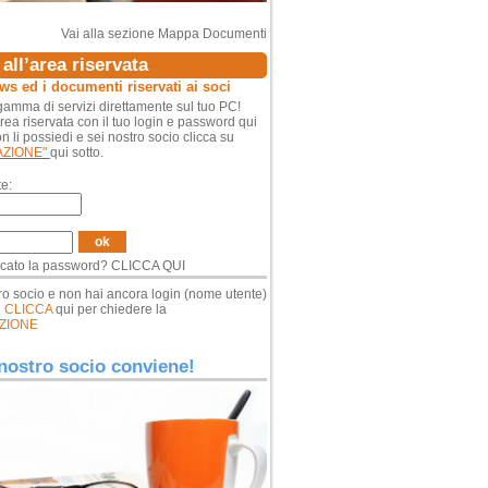
Vai alla sezione Mappa Documenti
all’area riservata
ews ed i documenti riservati ai soci
amma di servizi direttamente sul tuo PC!
area riservata con il tuo login e password qui
n li possiedi e sei nostro socio clicca su
AZIONE"
qui sotto.
e:
ok
icato la password?
CLICCA QUI
ro socio e non hai ancora login (nome utente)
d
CLICCA
qui per chiedere la
ZIONE
nostro socio conviene!