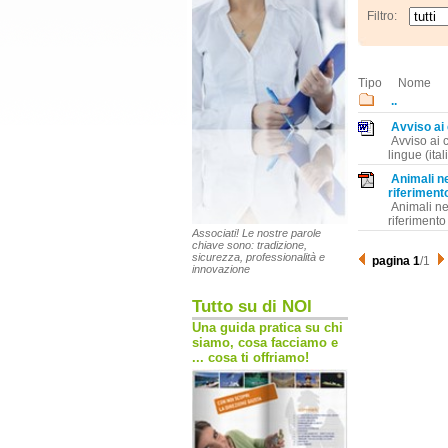
Filtro:
Tipo
Nome
..
Avviso ai 
Avviso ai c
lingue (ita
Animali ne
riferiment
Animali nel
riferimento
Associati! Le nostre parole
chiave sono: tradizione,
sicurezza, professionalità e
pagina 1
/1
innovazione
Tutto su di NOI
Una guida pratica su chi
siamo, cosa facciamo e
... cosa ti offriamo!