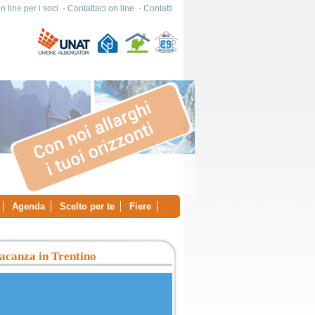
 line per i soci
-
Contattaci on line
-
Contatti
Agenda
Scelto per te
Fiere
acanza in Trentino