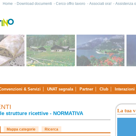
Home
-
Download documenti
-
Cerco offro lavoro
-
Associati ora!
-
Assistenza on
Convenzioni & Servizi
UNAT segnala
Partner
Club
Interazioni
NTI
La tua v
le strutture ricettive - NORMATIVA
Mappa categorie
Ricerca