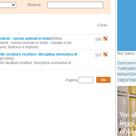
Ricerca:
C
Clicks
clienti - norme animali in hotel
(50Kb)
106
lienti - norme animali in hotel - redatto in tre
liano, tedesco e inglese)
Noi siamo 
lle strutture ricettive: disciplina normativa di
107
o
(534Kb)
Confcomme
le strutture ricettive: disciplina normativa di
TURISMO!
RIPARTEN
TRENTINO
Vai
Pagina: