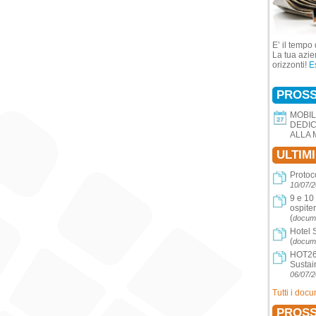
E’ il tempo 
La tua azie
orizzonti!
E
PROSS
MOBIL
DEDIC
ALLA 
ULTIM
Protoc
10/07/
9 e 10
ospite
(
docume
Hotel 
(
docume
HOT26 
Sustai
06/07/
Tutti i doc
PROSS