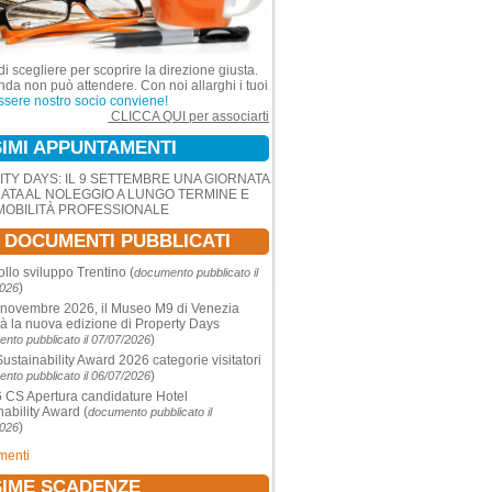
di scegliere per scoprire la direzione giusta.
nda non può attendere. Con noi allarghi i tuoi
ssere nostro socio conviene!
CLICCA QUI per associarti
IMI APPUNTAMENTI
ITY DAYS: IL 9 SETTEMBRE UNA GIORNATA
ATA AL NOLEGGIO A LUNGO TERMINE E
MOBILITÀ PROFESSIONALE
I DOCUMENTI PUBBLICATI
ollo sviluppo Trentino
(
documento pubblicato il
)
2026
 novembre 2026, il Museo M9 di Venezia
rà la nuova edizione di Property Days
)
nto pubblicato il 07/07/2026
Sustainability Award 2026 categorie visitatori
)
nto pubblicato il 06/07/2026
CS Apertura candidature Hotel
nability Award
(
documento pubblicato il
)
2026
umenti
IME SCADENZE