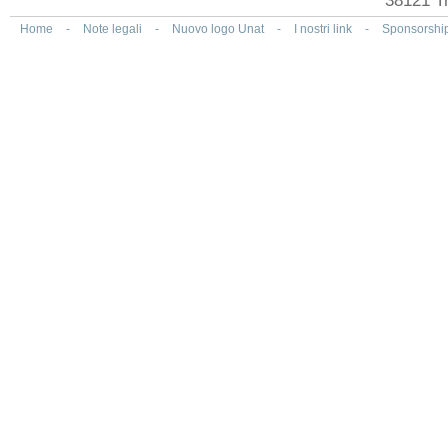
38121 Tr
Home
-
Note legali
-
Nuovo logo Unat
-
I nostri link
-
Sponsorshi