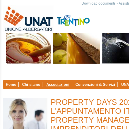
Download documenti
-
Assist
Home
Chi siamo
Associazioni
Convenzioni & Servizi
UNA
PROPERTY DAYS 202
L'APPUNTAMENTO I
PROPERTY MANAGE