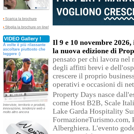
•
Scarica la brochure
•
Sfoglia la brochure on line!
VIDEO Gallery !
Il 9 e 10 novembre 2026,
A volte è più rilassante
la nuova edizione di Pro
ascoltare piuttosto che
leggere :)
pensato per chi lavora ne
degli affitti brevi e dell'os
crescere il proprio busines
operativi e occasioni di net
Property Days nasce dall'e
come Host B2B, Scale Itali
Interviste, territorio e prodotti,
innovazione, tendenze web e
Lake Garda Hospitality Su
molto altro ancora
FormazioneTurismo.com, P
Alberghiera. L'evento gode 