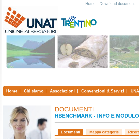
Home
-
Download documenti
Home
Chi siamo
Associazioni
Convenzioni & Servizi
UNA
DOCUMENTI
HBENCHMARK - INFO E MODULO
Documenti
Mappa categorie
Ricer