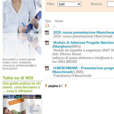
Filtro:
Ricerca:
Tipo
Nome
..
2019: nuova presentazione Hbenchma
2019: nuova presentazione Hbenchmark
Modulo di Adesione Progetto Benchm
Alberghiero
(99Kb)
Modulo da rispedire a segreteria UNAT R
dott. Alfonso Moser
indirizzo di posta elettronica info@unat.it
Associati! Le nostre parole
fax 0461-880300
chiave sono: tradizione,
sicurezza, professionalità e
H-BENCHMARK - Presentazione proget
innovazione
Hbenchmark
(1,8Mb)
Piattaforma H-Benchmark
Tutto su di NOI
Una guida pratica su chi
pagina 1
/1
siamo, cosa facciamo e
... cosa ti offriamo!