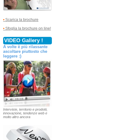
•
Scarica la brochure
•
Sfoglia la brochure on line!
VIDEO Gallery !
A volte è più rilassante
ascoltare piuttosto che
leggere :)
Interviste, territorio e prodotti,
innovazione, tendenze web e
molto altro ancora