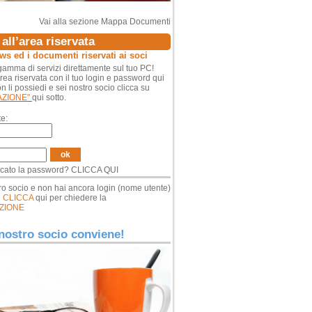
Vai alla sezione Mappa Documenti
all’area riservata
ews ed i documenti riservati ai soci
amma di servizi direttamente sul tuo PC!
area riservata con il tuo login e password qui
n li possiedi e sei nostro socio clicca su
AZIONE"
qui sotto.
e:
ok
icato la password?
CLICCA QUI
ro socio e non hai ancora login (nome utente)
d
CLICCA
qui per chiedere la
ZIONE
nostro socio conviene!