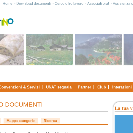
Home
-
Download documenti
-
Cerco offro lavoro
-
Associati ora!
-
Assistenza on
Convenzioni & Servizi
UNAT segnala
Partner
Club
Interazioni
IO DOCUMENTI
La tua v
Mappa categorie
Ricerca