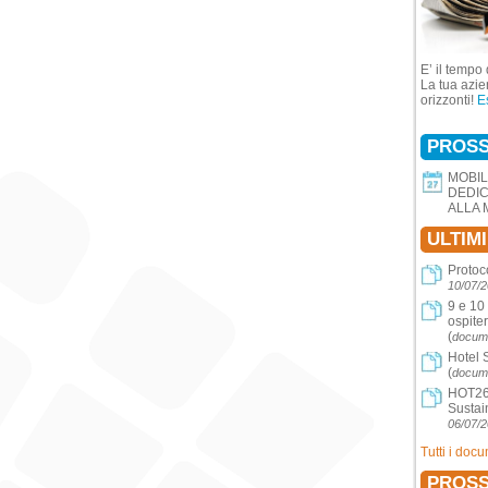
E’ il tempo 
La tua azie
orizzonti!
E
PROSS
MOBIL
DEDIC
ALLA 
ULTIM
Protoc
10/07/
9 e 10
ospite
(
docume
Hotel 
(
docume
HOT26 
Sustai
06/07/
Tutti i doc
PROSS