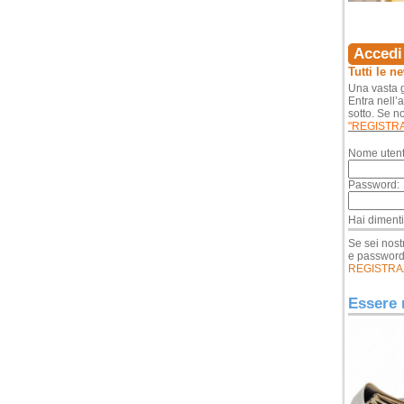
Accedi 
Tutti le n
Una vasta g
Entra nell’
sotto. Se no
"REGISTR
Nome utent
Password:
Hai diment
Se sei nost
e passwor
REGISTRA
Essere 