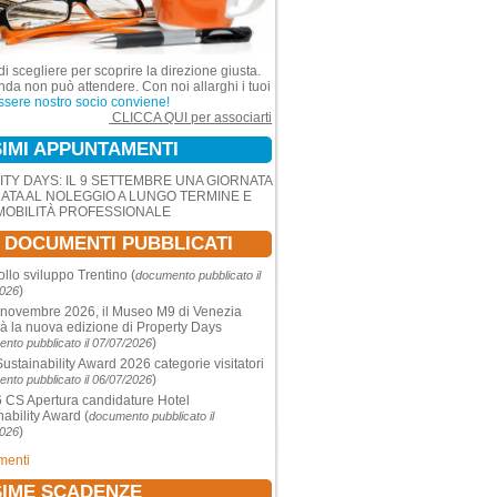
di scegliere per scoprire la direzione giusta.
nda non può attendere. Con noi allarghi i tuoi
ssere nostro socio conviene!
CLICCA QUI per associarti
IMI APPUNTAMENTI
ITY DAYS: IL 9 SETTEMBRE UNA GIORNATA
ATA AL NOLEGGIO A LUNGO TERMINE E
MOBILITÀ PROFESSIONALE
I DOCUMENTI PUBBLICATI
ollo sviluppo Trentino
(
documento pubblicato il
)
2026
 novembre 2026, il Museo M9 di Venezia
rà la nuova edizione di Property Days
)
nto pubblicato il 07/07/2026
Sustainability Award 2026 categorie visitatori
)
nto pubblicato il 06/07/2026
CS Apertura candidature Hotel
nability Award
(
documento pubblicato il
)
2026
umenti
IME SCADENZE