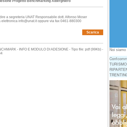
desione Progetto Benchmarking Alberghiero
dire a segreteria UNAT Responsabile dott. Alfonso Moser
ta elettronica info@unat.it oppure via fax 0461-880300
Scarica
NCHMARK - INFO E MODULO DI ADESIONE - Tipo file: pdf (99Kb) -
Noi siamo 
84
Confcomme
TURISMO!
RIPARTEN
TRENTINO