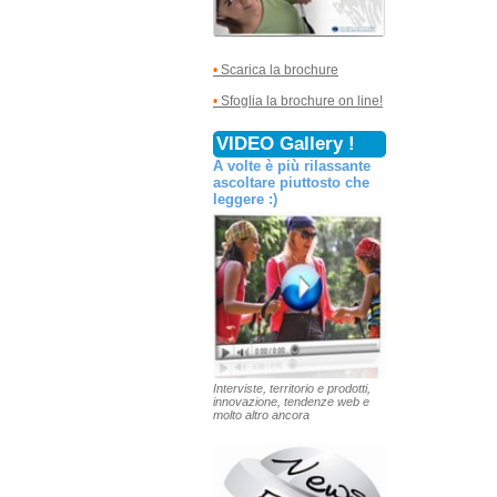
•
Scarica la brochure
•
Sfoglia la brochure on line!
VIDEO Gallery !
A volte è più rilassante
ascoltare piuttosto che
leggere :)
Interviste, territorio e prodotti,
innovazione, tendenze web e
molto altro ancora