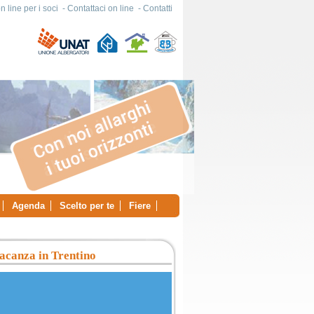
 line per i soci
-
Contattaci on line
-
Contatti
Agenda
Scelto per te
Fiere
acanza in Trentino