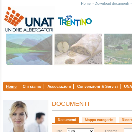
Home
-
Download documenti
Home
Chi siamo
Associazioni
Convenzioni & Servizi
UNA
DOCUMENTI
Documenti
Mappa categorie
Ricer
Filtro:
Ricerca: