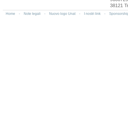
38121 Tr
Home
-
Note legali
-
Nuovo logo Unat
-
I nostri link
-
Sponsorshi