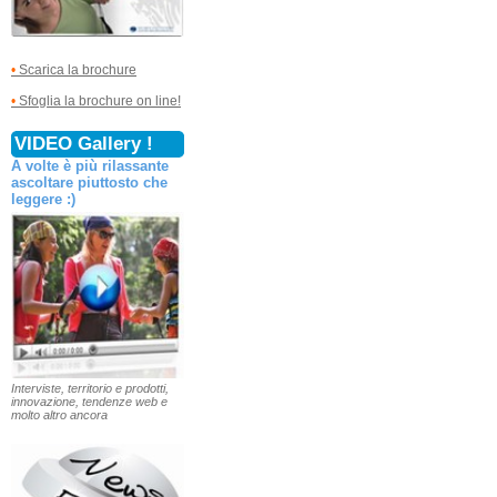
•
Scarica la brochure
•
Sfoglia la brochure on line!
VIDEO Gallery !
A volte è più rilassante
ascoltare piuttosto che
leggere :)
Interviste, territorio e prodotti,
innovazione, tendenze web e
molto altro ancora