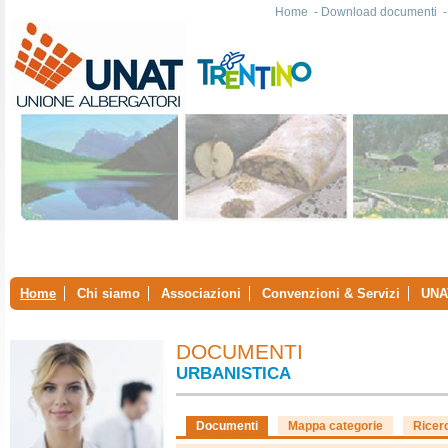
Home
-
Download documenti
Home
Chi siamo
Associazioni
Convenzioni & Servizi
UNA
DOCUMENTI
URBANISTICA
Documenti
Mappa categorie
Ricer