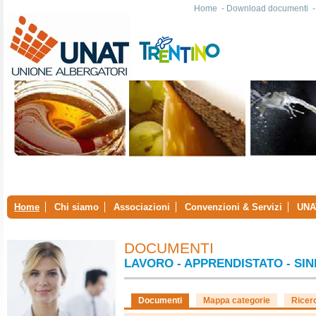
Home
-
Download documenti
Home
Chi siamo
Associazioni
Convenzioni & Servizi
UNA
DOCUMENTI
LAVORO - APPRENDISTATO - SI
Documenti
Mappa categorie
Ricer