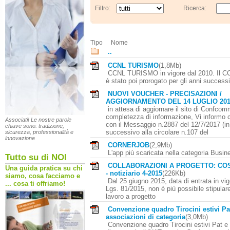
Filtro:
Ricerca:
Tipo
Nome
..
CCNL TURISMO
(1,8Mb)
CCNL TURISMO in vigore dal 2010. Il C
è stato poi prorogato per gli anni successi
NUOVI VOUCHER - PRECISAZIONI /
AGGIORNAMENTO DEL 14 LUGLIO 20
in attesa di aggiornare il sito di Confcom
completezza di informazione, Vi informo 
Associati! Le nostre parole
con il Messaggio n.2887 del 12/7/2017 (in 
chiave sono: tradizione,
successivo alla circolare n.107 del
sicurezza, professionalità e
innovazione
CORNERJOB
(2,9Mb)
L'app più scaricata nella categoria Busin
Tutto su di NOI
COLLABORAZIONI A PROGETTO: CO
Una guida pratica su chi
- notiziario 4-2015
(226Kb)
siamo, cosa facciamo e
Dal 25 giugno 2015, data di entrata in vig
... cosa ti offriamo!
Lgs. 81/2015, non è più possibile stipulare
lavoro a progetto
Convenzione quadro Tirocini estivi Pa
associazioni di categoria
(3,0Mb)
Convenzione quadro Tirocini estivi Pat e