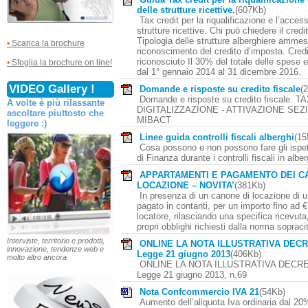
delle strutture ricettive.
(607Kb)
Tax credit per la riqualificazione e l’accessi
strutture ricettive. Chi può chiedere il cred
Tipologia delle strutture alberghiere ammes
•
Scarica la brochure
riconoscimento del credito d’imposta. Cred
riconosciuto Il 30% del totale delle spese e
•
Sfoglia la brochure on line!
dal 1° gennaio 2014 al 31 dicembre 2016.
VIDEO Gallery !
Domande e risposte su credito fiscale
(
Domande e risposte su credito fiscale. 
A volte è più rilassante
DIGITALIZZAZIONE - ATTIVAZIONE SEZ
ascoltare piuttosto che
MIBACT
leggere :)
Linee guida controlli fiscali alberghi
(1
Cosa possono e non possono fare gli ispet
di Finanza durante i controlli fiscali in albe
APPARTAMENTI E PAGAMENTO DEI CA
LOCAZIONE – NOVITA’
(381Kb)
In presenza di un canone di locazione di 
pagato in contanti, per un importo fino ad €
locatore, rilasciando una specifica ricevut
propri obblighi richiesti dalla norma sopraci
Interviste, territorio e prodotti,
ONLINE LA NOTA ILLUSTRATIVA DEC
innovazione, tendenze web e
Legge 21 giugno 2013
(406Kb)
molto altro ancora
ONLINE LA NOTA ILLUSTRATIVA DECR
Legge 21 giugno 2013, n.69
Nota Confcommercio IVA 21
(54Kb)
Aumento dell’aliquota Iva ordinaria dal 2