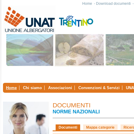
Home
-
Download documenti
Home
Chi siamo
Associazioni
Convenzioni & Servizi
UNA
DOCUMENTI
NORME NAZIONALI
Documenti
Mappa categorie
Ricer