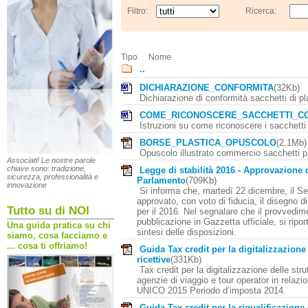
Filtro:
Ricerca:
Tipo
Nome
..
DICHIARAZIONE_CONFORMITA
(32Kb)
Dichiarazione di conformità sacchetti di pl
COME_RICONOSCERE_SACCHETTI_C
Istruzioni su come riconoscere i sacchetti
BORSE_PLASTICA_OPUSCOLO
(2,1Mb
Opuscolo illustrato commercio sacchetti p
Associati! Le nostre parole
chiave sono: tradizione,
Legge di stabilità 2016 - Approvazione d
sicurezza, professionalità e
Parlamento
(709Kb)
innovazione
Si informa che, martedì 22 dicembre, il S
approvato, con voto di fiducia, il disegno di 
Tutto su di NOI
per il 2016. Nel segnalare che il provvedim
pubblicazione in Gazzetta ufficiale, si ripor
Una guida pratica su chi
sintesi delle disposizioni.
siamo, cosa facciamo e
... cosa ti offriamo!
Guida Tax credit per la digitalizzazione 
ricettive
(331Kb)
Tax credit per la digitalizzazione delle strut
agenzie di viaggio e tour operator in relazi
UNICO 2015 Periodo d’imposta 2014.
Guida Tax credit per la riqualificazione 