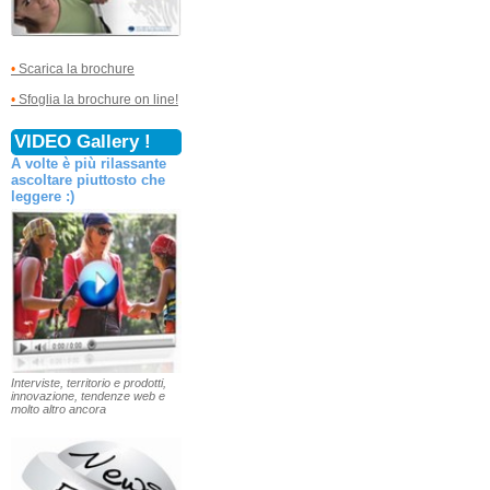
•
Scarica la brochure
•
Sfoglia la brochure on line!
VIDEO Gallery !
A volte è più rilassante
ascoltare piuttosto che
leggere :)
Interviste, territorio e prodotti,
innovazione, tendenze web e
molto altro ancora