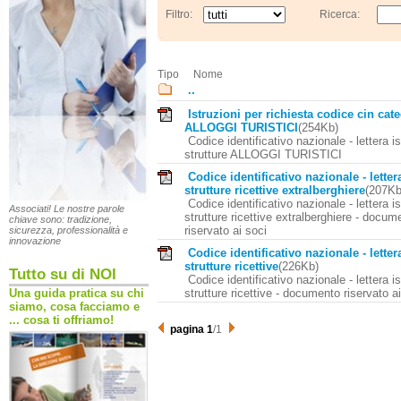
Filtro:
Ricerca:
Tipo
Nome
..
Istruzioni per richiesta codice cin cat
ALLOGGI TURISTICI
(254Kb)
Codice identificativo nazionale - lettera is
strutture ALLOGGI TURISTICI
Codice identificativo nazionale - letter
strutture ricettive extralberghiere
(207K
Codice identificativo nazionale - lettera is
Associati! Le nostre parole
strutture ricettive extralberghiere - docum
chiave sono: tradizione,
riservato ai soci
sicurezza, professionalità e
innovazione
Codice identificativo nazionale - letter
strutture ricettive
(226Kb)
Tutto su di NOI
Codice identificativo nazionale - lettera is
strutture ricettive - documento riservato a
Una guida pratica su chi
siamo, cosa facciamo e
... cosa ti offriamo!
pagina 1
/1