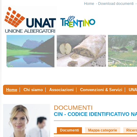
Home
-
Download documenti
Home
Chi siamo
Associazioni
Convenzioni & Servizi
UNA
DOCUMENTI
CIN - CODICE IDENTIFICATIVO 
Documenti
Mappa categorie
Ricer