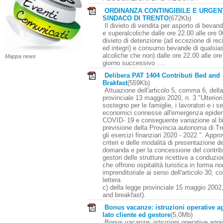
ORDINANZA CONTINGIBILE E URGEN
SINDACO DI TRENTO
(672Kb)
Il divieto di vendita per asporto di bevan
e superalcoliche dalle ore 22.00 alle ore 06
divieto di detenzione (ad eccezione di reci
ed integri) e consumo bevande di qualsiasi
alcoliche che non) dalle ore 22.00 alle ore
Mappa news
giorno successivo ….
Delibera PAT 1404 Contributi Bed and
Brakfast
(559Kb)
Attuazione dell'articolo 5, comma 6, dell
provinciale 13 maggio 2020, n. 3 "Ulteriori
sostegno per le famiglie, i lavoratori e i se
economici connesse all'emergenza epidem
COVID- 19 e conseguente variazione al bi
previsione della Provincia autonoma di Tr
gli esercizi finanziari 2020 - 2022 ". Appr
criteri e delle modalità di presentazione de
domanda e per la concessione del contrib
gestori delle strutture ricettive a conduzio
che offrono ospitalità turistica in forma no
imprenditoriale ai sensi dell'articolo 30, 
lettera
c) della legge provinciale 15 maggio 2002,
and breakfast).
Bonus vacanze: istruzioni operative a
lato cliente ed gestore
(5,0Mb)
Bonus vacanze: istruzioni operative aggio