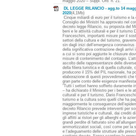
maggio 2020 – Suppl. Ord. n. 21.
DL LEGGE RILANCIO - agg.to 14 mag
2020
(4,1Mb)
Cinque miliardi di euro per il turismo e la c
Consiglio dei Ministri ha approvato nel co
decreto legge Rilancio, su proposta del Mi
beni e le attività culturali e per il turismo 
Franceschini, importanti misure per il sos
settori della cultura e del turismo, gravem
sin dagli inizi dell’emergenza coronavirus
della significativa contrazione degli arrivi 
a cui si sono poi aggiunte le chiusure dov
misure di contenimento del contagio. L’att
ascolto delle rappresentanze delle divers
della filiera turistica e di quella culturale
producono il 15% del PIL nazionale, ha po
elaborazione di questi provvedimenti che 
gran parte conto delle esigenze manifesta
“Tutti i settori hanno sofferto duramente i
– ha dichiarato il Ministro per i beni e le at
culturali e per il turismo, Dario Franceschi
turismo e la cultura sono quelli che ha pa
maggiormente le conseguenze dell’epidemi
decreto Rilancio prevede interventi per so
imprese turistiche e culturali, dai crediti 
gli affitti ai ristori per gli alberghi e le az
grandi perdite di fatturato sino all’allunga
ammortizzatori sociali, così come per la 
e l’adeguamento delle strutture alle prescr
sanitarie dovute. Senza scordare la prom