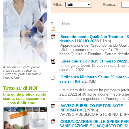
Filtro:
Ricerca:
Tipo
Nome
..
Secondo bando Qualità in Trentino - S
ricettivo LUGLIO 2022
(1,1Mb)
Approvazione del "Secondo bando Qualità
- Settore commercio e servizi" e "Second
bando Qualità in Trentino - Settore ricettiv
Linee guida Covid-19 31 marzo 2022
(5
Linee guida Covid-19 valevoli daL 1 april
Associati! Le nostre parole
dicembre 2022.
chiave sono: tradizione,
sicurezza, professionalità e
Ordinanza Ministero Salute 29 marzo 
innovazione
esteri in Italia
(1,4Mb)
Tutto su di NOI
Il Ministero della salute ha prorogato (ord
29/3/2022) al 30 aprile alcune misure urgen
Una guida pratica su chi
contenimento e gestione dell’emergenza 
siamo, cosa facciamo e
... cosa ti offriamo!
AVVISO-PUBBLICO-RISTORI-NOTE
INFORMATIVE
(297Kb)
AVVISO-PUBBLICO-RISTORI-NOTE I
COMUNICAZIONE DELLE SPESE PER
SANIFICAZIONE E L’ACQUISTO DEI DI