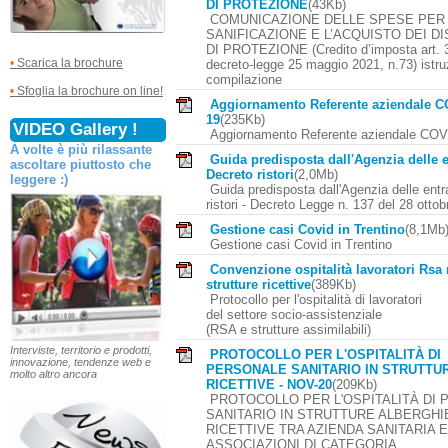
DI PROTEZIONE
(43Kb)
COMUNICAZIONE DELLE SPESE PER 
SANIFICAZIONE E L’ACQUISTO DEI DI
DI PROTEZIONE (Credito d’imposta art. 3
•
Scarica la brochure
decreto-legge 25 maggio 2021, n.73) istruz
compilazione
•
Sfoglia la brochure on line!
Aggiornamento Referente aziendale C
19
(235Kb)
VIDEO Gallery !
Aggiornamento Referente aziendale COV
A volte è più rilassante
Guida predisposta dall'Agenzia delle e
ascoltare piuttosto che
Decreto ristori
(2,0Mb)
leggere :)
Guida predisposta dall'Agenzia delle entr
ristori - Decreto Legge n. 137 del 28 otto
Gestione casi Covid in Trentino
(8,1Mb
Gestione casi Covid in Trentino
Convenzione ospitalità lavoratori Rsa 
strutture ricettive
(389Kb)
Protocollo per l'ospitalità di lavoratori
del settore socio-assistenziale
(RSA e strutture assimilabili)
Interviste, territorio e prodotti,
PROTOCOLLO PER L'OSPITALITÀ DI
innovazione, tendenze web e
PERSONALE SANITARIO IN STRUTTU
molto altro ancora
RICETTIVE - NOV-20
(209Kb)
PROTOCOLLO PER L'OSPITALITÀ DI
SANITARIO IN STRUTTURE ALBERGHI
RICETTIVE TRA AZIENDA SANITARIA E
ASSOCIAZIONI DI CATEGORIA