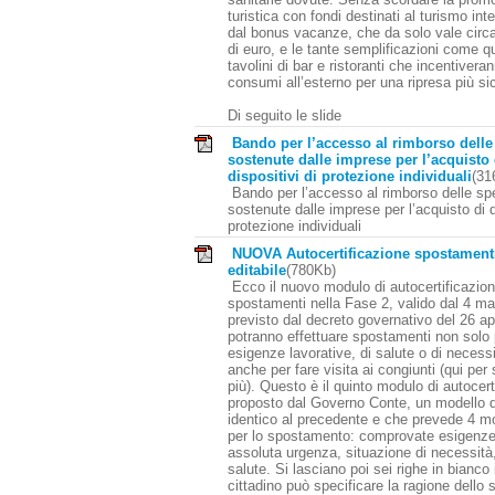
turistica con fondi destinati al turismo inte
dal bonus vacanze, che da solo vale circa 
di euro, e le tante semplificazioni come qu
tavolini di bar e ristoranti che incentiveran
consumi all’esterno per una ripresa più sic
Di seguito le slide
Bando per l’accesso al rimborso delle
sostenute dalle imprese per l’acquisto 
dispositivi di protezione individuali
(31
Bando per l’accesso al rimborso delle sp
sostenute dalle imprese per l’acquisto di d
protezione individuali
NUOVA Autocertificazione spostament
editabile
(780Kb)
Ecco il nuovo modulo di autocertificazione
spostamenti nella Fase 2, valido dal 4 m
previsto dal decreto governativo del 26 apr
potranno effettuare spostamenti non solo 
esigenze lavorative, di salute o di necess
anche per fare visita ai congiunti (qui per
più). Questo è il quinto modulo di autocert
proposto dal Governo Conte, un modello 
identico al precedente e che prevede 4 mo
per lo spostamento: comprovate esigenze 
assoluta urgenza, situazione di necessità,
salute. Si lasciano poi sei righe in bianco i
cittadino può specificare la ragione dello