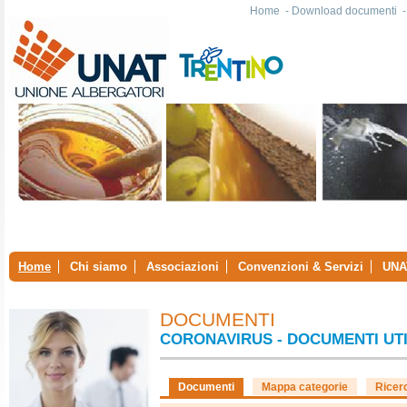
Home
-
Download documenti
Home
Chi siamo
Associazioni
Convenzioni & Servizi
UNA
DOCUMENTI
CORONAVIRUS - DOCUMENTI UTI
Documenti
Mappa categorie
Ricer