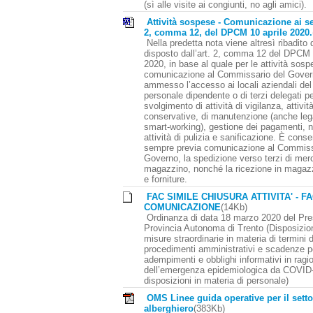
(sì alle visite ai congiunti, no agli amici).
Attività sospese - Comunicazione ai sen
2, comma 12, del DPCM 10 aprile 2020.
Nella predetta nota viene altresì ribadito
disposto dall’art. 2, comma 12 del DPCM 
2020, in base al quale per le attività sosp
comunicazione al Commissario del Gover
ammesso l’accesso ai locali aziendali del t
personale dipendente o di terzi delegati pe
svolgimento di attività di vigilanza, attivit
conservative, di manutenzione (anche lega
smart-working), gestione dei pagamenti, 
attività di pulizia e sanificazione. È consen
sempre previa comunicazione al Commiss
Governo, la spedizione verso terzi di merc
magazzino, nonché la ricezione in magazz
e forniture.
FAC SIMILE CHIUSURA ATTIVITA' - F
COMUNICAZIONE
(14Kb)
Ordinanza di data 18 marzo 2020 del Pres
Provincia Autonoma di Trento (Disposizion
misure straordinarie in materia di termini d
procedimenti amministrativi e scadenze p
adempimenti e obblighi informativi in ragi
dell’emergenza epidemiologica da COVID-
disposizioni in materia di personale)
OMS Linee guida operative per il setto
alberghiero
(383Kb)