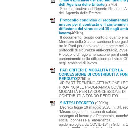
Slide esplicative del Decreto Rilancio 
dell’Agenzia delle Entrate
(2,7Mb)
Slide esplicative del Decreto Rilancio | A
dell’Agenzia delle Entrate
Protocollo condiviso di regolamentazi
misure per il contrasto e il contenimen
diffusione del virus covid-19 negli amb
lavoro
(469Kb)
Il documento, tenuto conto di quanto em
Ministero della Salute, contiene linee gui
tra le Parti per agevolare le imprese nell’
protocolli di sicurezza anti-contagio, ovve
Protocollo di regolamentazione per il contr
contenimento della diffusione del virus 
negli ambienti di lavoro.
PAT: CRITERI E MODALITÀ PER LA
CONCESSIONE DI CONTRIBUTI A FO
PERDUTO
(275Kb)
#RIPARTITRENTINO ATTUAZIONE LE
PROVINCIALE PROGRAMMA COVID-19 
MODALITÀ PER LA CONCESSIONE DI
CONTRIBUTI A FONDO PERDUTO
SINTESI DECRETO
(920Kb)
Decreto legge 19 maggio 2020, n. 34, re
“Misure urgenti in materia di salute,
sostegno al lavoro e all'economia, nonché 
sociali connesse all'emergenza
epidemiologica da COVID-19” in G.U. n. 1