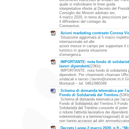
quale si individuano le linee guida
interpretative riferite al Decreto del Presi
Consiglio dei Ministri adottato ieri,
4 marzo 2020, in tema di prescrizioni per 
il diffondersi del contagio da
Coronavirus.
Azioni marketing contrasto Corona Vi
Situazione aggiornata al 5 marzo rispetto
internazionale ed alle
azioni messe in campo per supportare il 
turistico in questa situazione
d’emergenza.
IMPORTANTE: nota fondo di solidariet
lavori dipendenti
(23Kb)
IMPORTANTE: nota fondo di solidarietà pe
dipendenti. Per chiarimenti chiamare Uffic
sindacali e lavoro | lavoro@unione.tn.it G
Montaruli – tel. 0461/880349
Schema di domanda telematica per l'a
Fondo di Solidarietà del Trentino.
(53K
Schema di domanda telematica per l'acc
Fondo di Solidarietà del Trentino.Il Fondo 
Solidarietà del Trentino consente di pote
o ridurre l'attività lavorativa dei dipendent
indeterminato e a termine/stagionali) di a
non hanno accesso ad altri ammortizzatori
Decreto Legge 2 marzo 2020, n.9 - “Mi