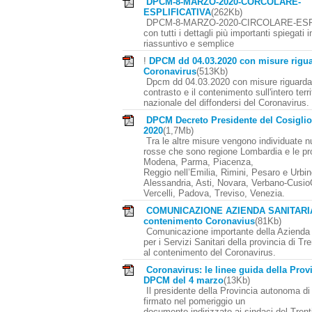
DPCM-8-MARZO-2020-CORCOLARE-
ESPLIFICATIVA
(262Kb)
DPCM-8-MARZO-2020-CIRCOLARE-ESP
con tutti i dettagli più importanti spiegati
riassuntivo e semplice
!
DPCM dd 04.03.2020 con misure riguar
Coronavirus
(513Kb)
Dpcm dd 04.03.2020 con misure riguardant
contrasto e il contenimento sull'intero terri
nazionale del diffondersi del Coronavirus.
DPCM Decreto Presidente del Cosigli
2020
(1,7Mb)
Tra le altre misure vengono individuate 
rosse che sono regione Lombardia e le pr
Modena, Parma, Piacenza,
Reggio nell’Emilia, Rimini, Pesaro e Urbin
Alessandria, Asti, Novara, Verbano-Cusio
Vercelli, Padova, Treviso, Venezia.
COMUNICAZIONE AZIENDA SANITARIA:
contenimento Coronavius
(81Kb)
Comunicazione importante della Azienda 
per i Servizi Sanitari della provincia di Tr
al contenimento del Coronavirus.
Coronavirus: le linee guida della Provi
DPCM del 4 marzo
(13Kb)
Il presidente della Provincia autonoma di
firmato nel pomeriggio un
documento indirizzato ai sindaci del Trent