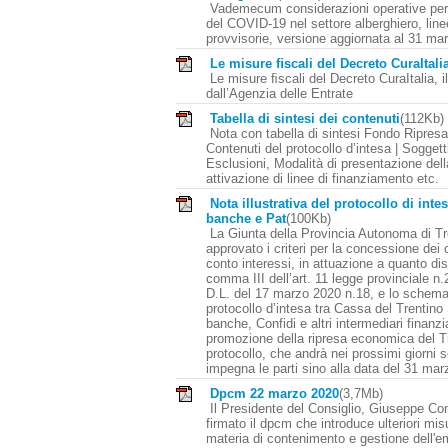
Vademecum considerazioni operative per 
del COVID-19 nel settore alberghiero, line
provvisorie, versione aggiornata al 31 ma
Le misure ﬁscali del Decreto CuraItali
Le misure ﬁscali del Decreto CuraItalia, il
dall’Agenzia delle Entrate
Tabella di sintesi dei contenuti
(112Kb)
Nota con tabella di sintesi Fondo Ripresa
Contenuti del protocollo d’intesa | Soggetti
Esclusioni, Modalità di presentazione de
attivazione di linee di finanziamento etc.
Nota illustrativa del protocollo di intes
banche e Pat
(100Kb)
La Giunta della Provincia Autonoma di Tr
approvato i criteri per la concessione dei c
conto interessi, in attuazione a quanto di
comma III dell’art. 11 legge provinciale n.
D.L. del 17 marzo 2020 n.18, e lo schema
protocollo d’intesa tra Cassa del Trentino
banche, Confidi e altri intermediari finanzia
promozione della ripresa economica del Tr
protocollo, che andrà nei prossimi giorni s
impegna le parti sino alla data del 31 mar
Dpcm 22 marzo 2020
(3,7Mb)
Il Presidente del Consiglio, Giuseppe Co
firmato il dpcm che introduce ulteriori mis
materia di contenimento e gestione dell'