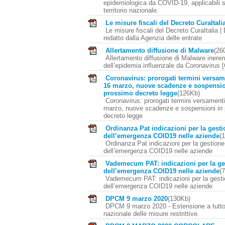
epidemiologica da COVID-19, applicabili su
territorio nazionale.
Le misure fiscali del Decreto CuraItali
Le misure fiscali del Decreto CuraItalia 
redatto dalla Agenzia delle entrate
Allertamento diffusione di Malware
(26
Allertamento diffusione di Malware inerent
dell’epidemia influenzale da Coronavirus 
Coronavirus: prorogati termini versame
16 marzo, nuove scadenze e sospensio
prossimo decreto legge
(126Kb)
Coronavirus: prorogati termini versamenti 
marzo, nuove scadenze e sospensioni in
decreto legge
Ordinanza Pat indicazioni per la gest
dell’emergenza COID19 nelle aziende
(
Ordinanza Pat indicazioni per la gestione
dell’emergenza COID19 nelle aziende
Vademecum PAT: indicazioni per la ge
dell’emergenza COID19 nelle aziende
(
Vademecum PAT: indicazioni per la gest
dell’emergenza COID19 nelle aziende
DPCM 9 marzo 2020
(130Kb)
DPCM 9 marzo 2020 - Estensione a tutto il
nazionale delle misure restrittive.