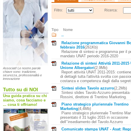
Filtro:
Ricerca:
Tipo
Nome
..
Relazione programmatica Giovanni Bo
febbraio 2016
(261Kb)
Relazione di sintesi e programma per il 
mandato UNAT periodo 2016-2020
Relazione di sintesi Attività 2011-2015
Unione Albergatori
(2,9Mb)
Associati! Le nostre parole
Report attività UNAT 2011-2015: contiene
chiave sono: tradizione,
sicurezza, professionalità e
di dettagli tutta l'attività svolta con passi
innovazione
costanza e competenza dagli dalla segre
Sintesi slides Tavolo azzurro
(2,2Mb)
Tutto su di NOI
Sintesi slides Tavolo Azzurro presentata
Una guida pratica su chi
Rossini, direttore di Trentino Marketing.
siamo, cosa facciamo e
Piano strategico pluriennale Trentino
... cosa ti offriamo!
Marketing
(4,4Mb)
Piano strategico pluriennale Trentino Mar
presentato il 31 luglio 2015 in occasione
dell’’insediamento del Tavolo Azzurro
Comunicato stampa UNAT - Asat: Reg