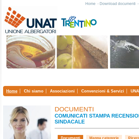
Home
-
Download documenti
Home
Chi siamo
Associazioni
Convenzioni & Servizi
UNA
DOCUMENTI
COMUNICATI STAMPA RECENSIO
SINDACALE
Documenti
Mappa categorie
Ricer