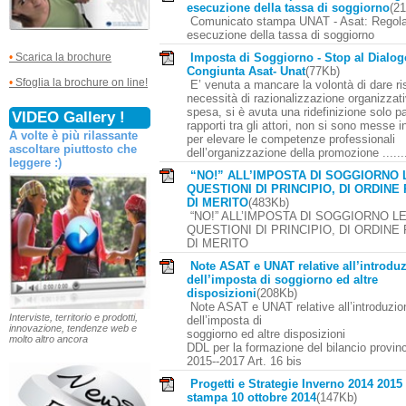
esecuzione della tassa di soggiorno
(2
Comunicato stampa UNAT - Asat: Regola
esecuzione della tassa di soggiorno
Imposta di Soggiorno - Stop al Dialog
•
Scarica la brochure
Congiunta Asat- Unat
(77Kb)
•
Sfoglia la brochure on line!
E’ venuta a mancare la volontà di dare ri
necessità di razionalizzazione organizzati
spesa, si è avuta una ridefinizione solo pa
VIDEO Gallery !
rapporti tra gli attori, non si sono messe i
A volte è più rilassante
per elevare le competenze professionali
ascoltare piuttosto che
dell’organizzazione della promozione .........
leggere :)
“NO!” ALL’IMPOSTA DI SOGGIORNO 
QUESTIONI DI PRINCIPIO, DI ORDINE
DI MERITO
(483Kb)
“NO!” ALL’IMPOSTA DI SOGGIORNO L
QUESTIONI DI PRINCIPIO, DI ORDINE
DI MERITO
Note ASAT e UNAT relative all’introdu
dell’imposta di soggiorno ed altre
disposizioni
(208Kb)
Note ASAT e UNAT relative all’introduzio
Interviste, territorio e prodotti,
dell’imposta di
innovazione, tendenze web e
soggiorno ed altre disposizioni
molto altro ancora
DDL per la formazione del bilancio provin
2015-­‐2017 Art. 16 bis
Progetti e Strategie Inverno 2014 2015 
stampa 10 ottobre 2014
(147Kb)