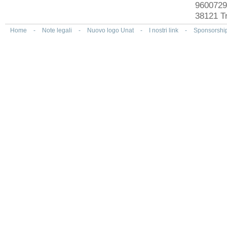
9600729
38121 Tr
Home
-
Note legali
-
Nuovo logo Unat
-
I nostri link
-
Sponsorshi