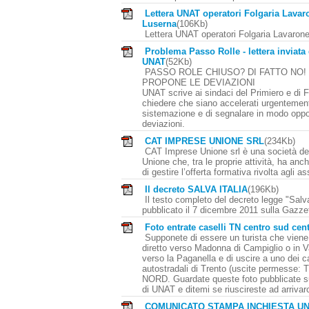
Lettera UNAT operatori Folgaria Lavar
Luserna
(106Kb)
Lettera UNAT operatori Folgaria Lavaron
Problema Passo Rolle - lettera inviata
UNAT
(52Kb)
PASSO ROLE CHIUSO? DI FATTO NO!
PROPONE LE DEVIAZIONI
UNAT scrive ai sindaci del Primiero e di
chiedere che siano accelerati urgentemente
sistemazione e di segnalare in modo oppo
deviazioni.
CAT IMPRESE UNIONE SRL
(234Kb)
CAT Imprese Unione srl è una società de
Unione che, tra le proprie attività, ha anc
di gestire l’offerta formativa rivolta agli as
Il decreto SALVA ITALIA
(196Kb)
Il testo completo del decreto legge "Salva
pubblicato il 7 dicembre 2011 sulla Gazzet
Foto entrate caselli TN centro sud cen
Supponete di essere un turista che viene 
diretto verso Madonna di Campiglio o in V
verso la Paganella e di uscire a uno dei ca
autostradali di Trento (uscite permesse:
NORD. Guardate queste foto pubblicate s
di UNAT e ditemi se riuscireste ad arrivarc
COMUNICATO STAMPA INCHIESTA UN