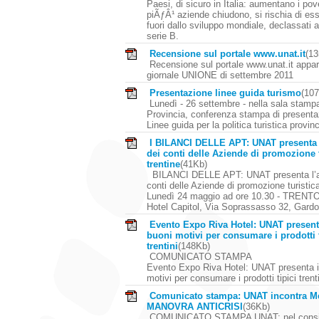
Paesi, di sicuro in Italia: aumentano i po
piÃƒÂ¹ aziende chiudono, si rischia di esse
fuori dallo sviluppo mondiale, declassati 
serie B.
Recensione sul portale www.unat.it
(1
Recensione sul portale www.unat.it appar
giornale UNIONE di settembre 2011
Presentazione linee guida turismo
(10
Lunedì - 26 settembre - nella sala stampa
Provincia, conferenza stampa di presenta
Linee guida per la politica turistica provinc
I BILANCI DELLE APT: UNAT presenta l
dei conti delle Aziende di promozione t
trentine
(41Kb)
BILANCI DELLE APT: UNAT presenta l’an
conti delle Aziende di promozione turistica
Lunedì 24 maggio ad ore 10.30 - TRENTO
Hotel Capitol, Via Soprassasso 32, Gardol
Evento Expo Riva Hotel: UNAT present
buoni motivi per consumare i prodotti t
trentini
(148Kb)
COMUNICATO STAMPA
Evento Expo Riva Hotel: UNAT presenta i
motivi per consumare i prodotti tipici trent
Comunicato stampa: UNAT incontra Mel
MANOVRA ANTICRISI
(36Kb)
COMUNICATO STAMPA UNAT: nel consi