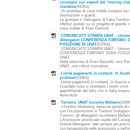
convegno con esperti del “touring clu
olandese
(443Kb)
Un prototipo di casa mobile sospeso tra t
innovazione e qualità
La giornata in Valsugana di Faita Trentino
riflettori puntati su un progetto di grande i
casa mobile di Xlam Dolomiti
COMUNICATO STAMPA UNAT – Union
Albergatori CONFERENZA TURISMO: 
POSIZIONE DI UNAT
(537Kb)
COMUNICATO STAMPA UNAT – Unione Al
CONFERENZA TURISMO: DURA POSIZI
UNAT
Nella relazione di Enzo Bassetti, vice Pr
UNAT, una critica costruttiva
Limite pagamenti in contanti. In Austr
problem!
(244Kb)
Limite pagamenti in contanti. In Austria 
Guardate cosa si inventano i nostri vicini .
approfittando del fatto che in Italia impera
burocrazia
Turismo, UNAT incontra Mellarini
(184
«Trentino Marketing, nessuna perdita di
con l’incorporazione in Trentino Sviluppo»
Turismo, gli albergatori incontrano Mellari
L’Assessore provinciale ospite del Consig
Unione Albergatori: dati sempre più precisi
con tempestività nelle promozioni e nell’