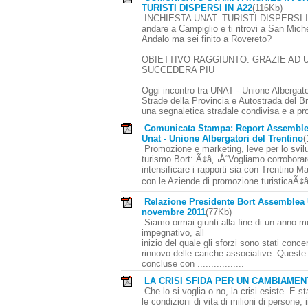
TURISTI DISPERSI IN A22
(116Kb)
INCHIESTA UNAT: TURISTI DISPERSI I
andare a Campiglio e ti ritrovi a San Mich
Andalo ma sei finito a Rovereto?
OBIETTIVO RAGGIUNTO: GRAZIE AD 
SUCCEDERA PIU
Oggi incontro tra UNAT - Unione Albergato
Strade della Provincia e Autostrada del B
una segnaletica stradale condivisa e a pro
Comunicata Stampa: Report Assemble
Unat - Unione Albergatori del Trentino
(
Promozione e marketing, leve per lo svil
turismo Bort: Ã¢â‚¬Å“Vogliamo corroborar
intensificare i rapporti sia con Trentino M
con le Aziende di promozione turisticaÃ¢â
Relazione Presidente Bort Assemblea
novembre 2011
(77Kb)
Siamo ormai giunti alla fine di un anno m
impegnativo, all
inizio del quale gli sforzi sono stati concen
rinnovo delle cariche associative. Queste
concluse con .................
LA CRISI SFIDA PER UN CAMBIAME
Che lo si voglia o no, la crisi esiste. E 
le condizioni di vita di milioni di persone, 