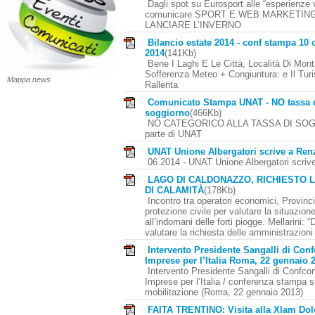
Dagli spot su Eurosport alle “esperienze 
comunicare SPORT E WEB MARKETIN
LANCIARE L’INVERNO
Bilancio estate 2014 - conf stampa 10 
2014
(141Kb)
Bene I Laghi E Le Città, Località Di Mon
Sofferenza Meteo + Congiuntura: e Il Tur
Mappa news
Rallenta
Comunicato Stampa UNAT - NO tassa 
soggiorno
(466Kb)
NO CATEGORICO ALLA TASSA DI SO
parte di UNAT
UNAT Unione Albergatori scrive a Ren
06.2014 - UNAT Unione Albergatori scriv
LAGO DI CALDONAZZO, RICHIESTO 
DI CALAMITÀ
(178Kb)
Incontro tra operatori economici, Provinc
protezione civile per valutare la situazion
all’indomani delle forti piogge. Mellarini: “D
valutare la richiesta delle amministrazion
Intervento Presidente Sangalli di Co
Imprese per l’Italia Roma, 22 gennaio 
Intervento Presidente Sangalli di Confc
Imprese per l’Italia / conferenza stampa s
mobilitazione (Roma, 22 gennaio 2013)
FAITA TRENTINO: Visita alla Xlam Dol