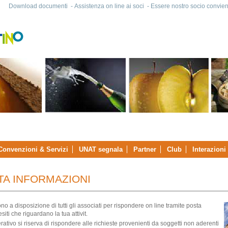
Download documenti
-
Assistenza on line ai soci
-
Essere nostro socio convien
Convenzioni & Servizi
UNAT segnala
Partner
Club
Interazioni
TA INFORMAZIONI
sono a disposizione di tutti gli associati per rispondere on line tramite posta
siti che riguardano la tua attivit.
perativo si riserva di rispondere alle richieste provenienti da soggetti non aderenti