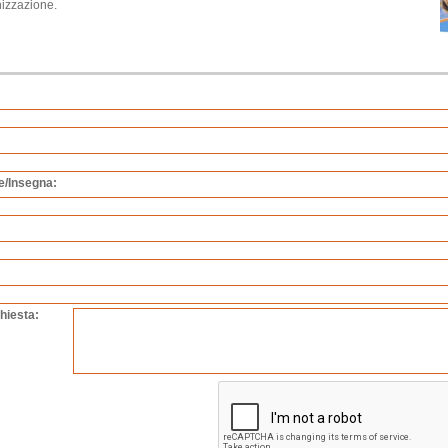
nizzazione.
e/Insegna:
chiesta: