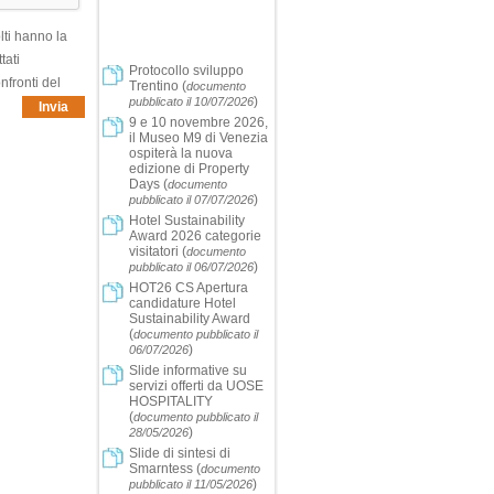
lti hanno la
tati
Protocollo sviluppo
nfronti del
Trentino
(
documento
)
pubblicato il 10/07/2026
Invia
9 e 10 novembre 2026,
il Museo M9 di Venezia
ospiterà la nuova
edizione di Property
Days
(
documento
)
pubblicato il 07/07/2026
Hotel Sustainability
Award 2026 categorie
visitatori
(
documento
)
pubblicato il 06/07/2026
HOT26 CS Apertura
candidature Hotel
Sustainability Award
(
documento pubblicato il
)
06/07/2026
Slide informative su
servizi offerti da UOSE
HOSPITALITY
(
documento pubblicato il
)
28/05/2026
Slide di sintesi di
Smarntess
(
documento
)
pubblicato il 11/05/2026