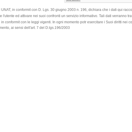
I
UNAT, in conformit con D. Lgs. 30 giugno 2003 n. 196, dichiara che i dati qui racco
rare l'utente ed attivare nei suoi confronti un servizio informativo. Tali dati verranno trat
in conformit con le leggi vigenti. In ogni momento potr esercitare i Suoi diritti nei co
tamento, ai sensi dell'art. 7 del D.lgs.196/2003