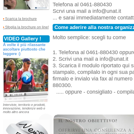
Telefona al 0461-880430
Scrvi una mail a
info@unat.it
... e sarai immediatamente contatt
•
Scarica la brochure
Come aderire alla nostra organiz
•
Sfoglia la brochure on line!
Molto semplice: scegli tu come
VIDEO Gallery !
A volte è più rilassante
ascoltare piuttosto che
1. Telefona al 0461-880430 oppur
leggere :)
2. Scrivi una mail a
info@unat.it
3.
Scarica il modulo riportato qui s
stampalo, compilalo in ogni sua pa
firmalo e invialo via fax al numero
880300.
..... oppure - consigliato - compil
Interviste, territorio e prodotti,
innovazione, tendenze web e
molto altro ancora