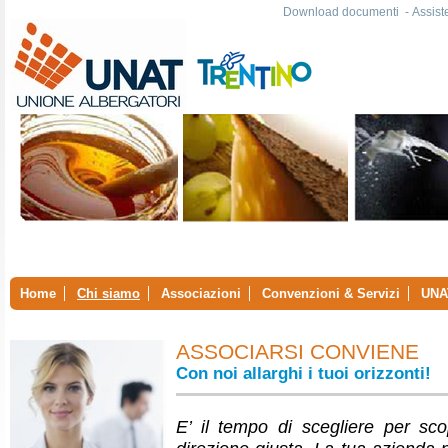
Download documenti
-
Assist
Home
Chi siamo
Associazioni
Convenzioni & Servizi
UNA
ASSOCIARSI CONVIENE
Con noi allarghi i tuoi orizzonti!
E’ il tempo di scegliere per sco