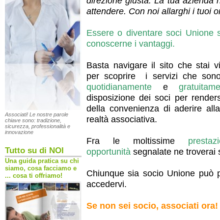
direzione giusta. La tua azienda
attendere. Con noi allarghi i tuoi o
Essere o diventare soci Unione s
conoscerne i vantaggi.
Basta navigare il sito che stai v
per scoprire
i servizi che son
quotidianamente
e
gratuita
disposizione dei soci per render
della convenienza di aderire all
Associati! Le nostre parole
realtà associativa.
chiave sono: tradizione,
sicurezza, professionalità e
innovazione
Fra le moltissime
presta
Tutto su di NOI
opportunità
segnalate ne troverai
Una guida pratica su chi
siamo, cosa facciamo e
Chiunque sia socio Unione può 
... cosa ti offriamo!
accedervi.
Se non sei socio, associati ora!