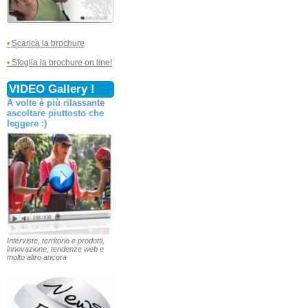
•
Scarica la brochure
•
Sfoglia la brochure on line!
VIDEO Gallery !
A volte è più rilassante
ascoltare piuttosto che
leggere :)
Interviste, territorio e prodotti,
innovazione, tendenze web e
molto altro ancora