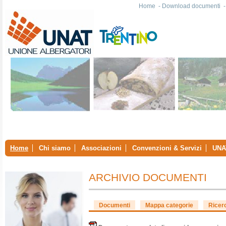
Home
-
Download documenti
Home
Chi siamo
Associazioni
Convenzioni & Servizi
UNA
ARCHIVIO DOCUMENTI
Documenti
Mappa categorie
Ricer