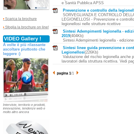
e Sanità Pubblica APSS
Prevenzione e controllo della legionel
SORVEGLIANZA E CONTROLLO DELL
•
Scarica la brochure
LEGIONELLOSI - Prevenzione e controllo
legionellosi nelle strutture ricettive
•
Sfoglia la brochure on line!
Sintesi Adempimenti legionella - ediz
2019
(404Kb)
VIDEO Gallery !
Sintesi Adempimenti legionella - edizion
A volte è più rilassante
Sintesi linee guida prevenzione e cont
ascoltare piuttosto che
Legionellosi
(226Kb)
leggere :)
Valutazione del rischio legionella anche p
lavoratori della struttura ricettiva. Vedi pa
pagina 1
/1
Interviste, territorio e prodotti,
innovazione, tendenze web e
molto altro ancora