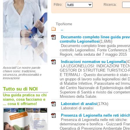
Filtro:
Ricerca:
Tipo
Nome
..
Documento completo linee guida prev
controllo Legionellosi
(1,6Mb)
Documento completo linee guida prevenz
controllo Legionellosi. Fonte Conferenza 
Regioni, nella seduta del 7 maggio 2015
Indicazioni normative su Legionella
(4
LA LEGIONELLOSI: INDICAZIONI TECN
Associati! Le nostre parole
GESTORI DI STRUTTURE TURISTICO-
chiave sono: tradizione,
E TERMALI - Questo documento è stato e
sicurezza, professionalità e
innovazione
un gruppo di lavoro sulla legionellosi del 
di Malattie Infettive, Parassitarie ed Im
del Centro Nazionale di Epidemiologia dell’
Tutto su di NOI
Superiore di Sanità e rivisto dai competent
Una guida pratica su chi
Ministero della Salute.
siamo, cosa facciamo e
Laboratori di analisi
(17Kb)
... cosa ti offriamo!
Laboratori di analisi
Presenza di Legionella nelle reti idric
Presenza di Legionella nelle reti idriche:
determinazione e bonifica - Guizzardi Fra
Operativa di Prevenzione Ambientale Dire