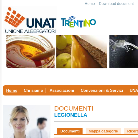
Home
-
Download documenti
Home
Chi siamo
Associazioni
Convenzioni & Servizi
UNA
DOCUMENTI
LEGIONELLA
Documenti
Mappa categorie
Ricer