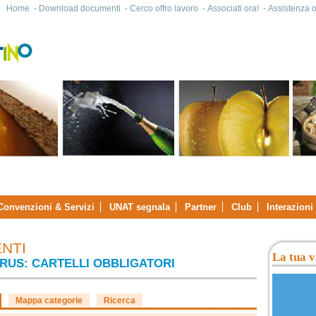
Home
-
Download documenti
-
Cerco offro lavoro
-
Associati ora!
-
Assistenza on
Convenzioni & Servizi
UNAT segnala
Partner
Club
Interazioni
NTI
La tua v
RUS: CARTELLI OBBLIGATORI
Mappa categorie
Ricerca