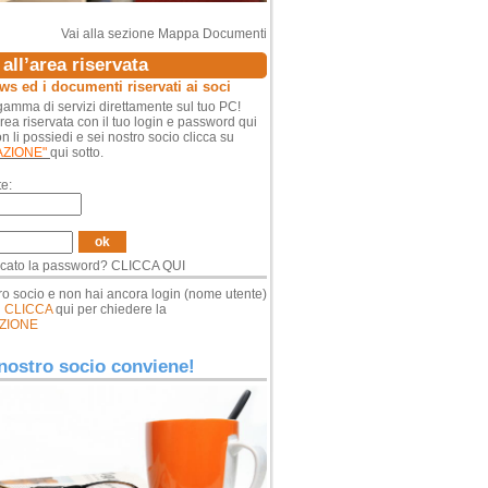
Vai alla sezione Mappa Documenti
all’area riservata
ews ed i documenti riservati ai soci
amma di servizi direttamente sul tuo PC!
area riservata con il tuo login e password qui
n li possiedi e sei nostro socio clicca su
AZIONE"
qui sotto.
e:
ok
icato la password?
CLICCA QUI
ro socio e non hai ancora login (nome utente)
d
CLICCA
qui per chiedere la
ZIONE
nostro socio conviene!