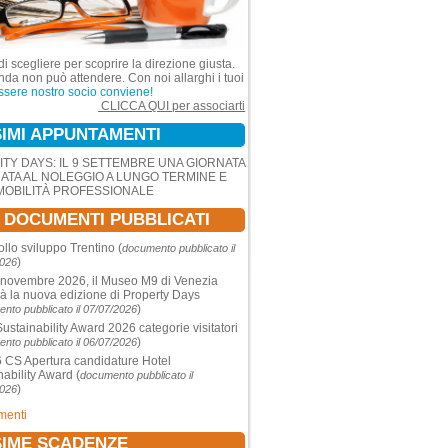
di scegliere per scoprire la direzione giusta.
nda non può attendere. Con noi allarghi i tuoi
ssere nostro socio conviene!
CLICCA QUI per associarti
IMI APPUNTAMENTI
ITY DAYS: IL 9 SETTEMBRE UNA GIORNATA
ATA AL NOLEGGIO A LUNGO TERMINE E
MOBILITÀ PROFESSIONALE
I DOCUMENTI PUBBLICATI
ollo sviluppo Trentino
(
documento pubblicato il
)
2026
 novembre 2026, il Museo M9 di Venezia
rà la nuova edizione di Property Days
)
nto pubblicato il 07/07/2026
Sustainability Award 2026 categorie visitatori
)
nto pubblicato il 06/07/2026
CS Apertura candidature Hotel
nability Award
(
documento pubblicato il
)
2026
umenti
IME SCADENZE