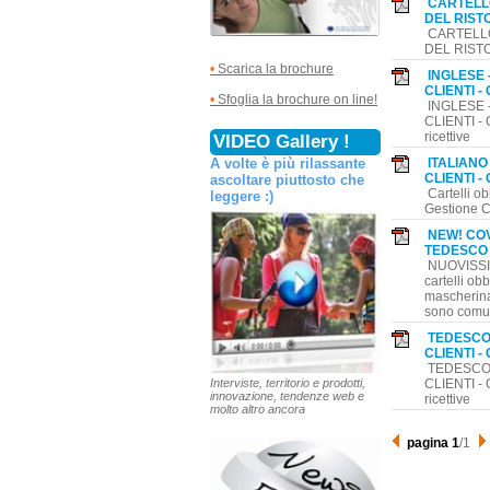
CARTELL
DEL RIST
CARTELLO
DEL RIST
•
Scarica la brochure
INGLESE -
CLIENTI - 
•
Sfoglia la brochure on line!
INGLESE - 
CLIENTI - G
ricettive
VIDEO Gallery !
ITALIANO 
A volte è più rilassante
CLIENTI - 
ascoltare piuttosto che
Cartelli o
leggere :)
Gestione Co
NEW! COV
TEDESCO I
NUOVISSIMI:
cartelli ob
mascherina,
sono comun
TEDESCO -
CLIENTI - 
TEDESCO - 
Interviste, territorio e prodotti,
CLIENTI - G
innovazione, tendenze web e
ricettive
molto altro ancora
pagina 1
/1