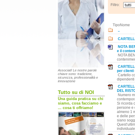
Filtro:
Tipo
Nome
..
CARTELL
NOTA BENE
e il conte
NOTA BENE: 
contenimen
CARTELLO
Associati! Le nostre parole
per clienti
chiave sono: tradizione,
Cartello c
sicurezza, professionalità e
dipendenti 
innovazione
CARTELL
DEL RIST
Tutto su di NOI
Numero ma
Una guida pratica su chi
contempora
siamo, cosa facciamo e
Si ricorda 
persone e c
... cosa ti offriamo!
almeno 1 me
e delle per
siano sogge
Quest’ultim
individuale