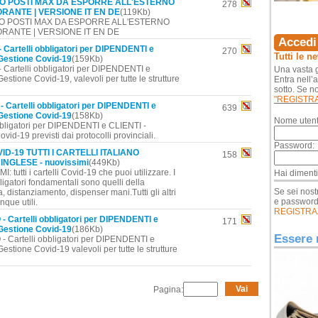
O POSTI MAX DA ESPORRE ALL'ESTERNO
278
ORANTE | VERSIONE IT EN DE
(119Kb)
 POSTI MAX DA ESPORRE ALL'ESTERNO
ORANTE | VERSIONE IT EN DE
Accedi 
 Cartelli obbligatori per DIPENDENTI e
270
Tutti le n
Gestione Covid-19
(159Kb)
Cartelli obbligatori per DIPENDENTI e
Una vasta g
estione Covid-19, valevoli per tutte le strutture
Entra nell’
sotto. Se no
"REGISTR
- Cartelli obbligatori per DIPENDENTI e
639
Gestione Covid-19
(158Kb)
Nome utent
bbligatori per DIPENDENTI e CLIENTI -
vid-19 previsti dai protocolli provinciali.
Password:
ID-19 TUTTI I CARTELLI ITALIANO
158
NGLESE - nuovissimi
(449Kb)
 tutti i cartelli Covid-19 che puoi utilizzare. I
Hai diment
bligatori fondamentali sono quelli della
Se sei nost
 distanziamento, dispenser mani.Tutti gli altri
e passwor
que utili.
REGISTRA
 Cartelli obbligatori per DIPENDENTI e
171
Gestione Covid-19
(186Kb)
Essere 
Cartelli obbligatori per DIPENDENTI e
estione Covid-19 valevoli per tutte le strutture
Vai
Pagina: