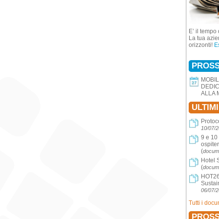
E’ il tempo 
La tua azie
orizzonti!
E
PROSS
MOBIL
DEDIC
ALLA 
ULTIM
Protoc
10/07/
9 e 10
ospite
(
docume
Hotel 
(
docume
HOT26 
Sustai
06/07/
Tutti i doc
PROSS