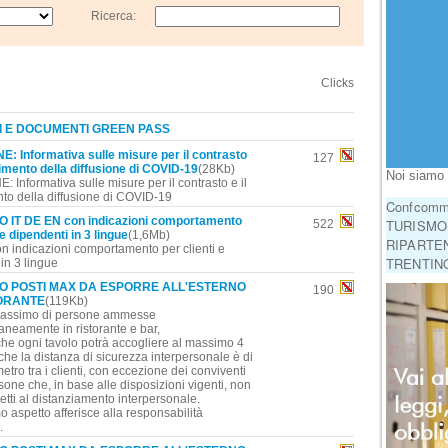
Ricerca:
C
Clicks
I E DOCUMENTI GREEN PASS
: Informativa sulle misure per il contrasto
127
nimento della diffusione di COVID-19
(28Kb)
Noi siamo 
Informativa sulle misure per il contrasto e il
to della diffusione di COVID-19
Confcomme
 IT DE EN con indicazioni comportamento
TURISMO!
522
 e dipendenti in 3 lingue
(1,6Mb)
RIPARTEN
on indicazioni comportamento per clienti e
TRENTINO
in 3 lingue
O POSTI MAX DA ESPORRE ALL'ESTERNO
190
ORANTE
(119Kb)
ssimo di persone ammesse
neamente in ristorante e bar,
che ogni tavolo potrà accogliere al massimo 4
he la distanza di sicurezza interpersonale è di
tro tra i clienti, con eccezione dei conviventi
sone che, in base alle disposizioni vigenti, non
tti al distanziamento interpersonale.
o aspetto afferisce alla responsabilità
.