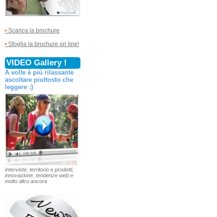
•
Scarica la brochure
•
Sfoglia la brochure on line!
VIDEO Gallery !
A volte è più rilassante
ascoltare piuttosto che
leggere :)
Interviste, territorio e prodotti,
innovazione, tendenze web e
molto altro ancora