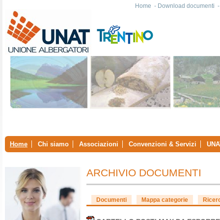
Home
-
Download documenti
Home
Chi siamo
Associazioni
Convenzioni & Servizi
UNA
ARCHIVIO DOCUMENTI
Documenti
Mappa categorie
Ricer