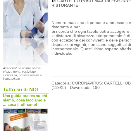
CARTELLO POSTI MAX DA ESPORRE
RISTORANTE
Numero massimo di persone ammesse co
ristorante e bar,
Si ricorda che ogni tavolo potrà accoglier
la distanza di sicurezza interpersonale è di 
con eccezione dei conviventi e delle person
disposizioni vigenti, non siano soggetti al 
interpersonale. Quest’ultimo aspetto afferis
individuale.
Associati! Le nostre parole
chiave sono: tradizione,
sicurezza, professionalità e
innovazione
Categoria: CORONAVIRUS: CARTELLI OBBLI
(119Kb) - Downloads: 190
Tutto su di NOI
Una guida pratica su chi
siamo, cosa facciamo e
... cosa ti offriamo!