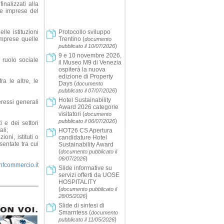
nalizzati alla
le imprese del
lle istituzioni
Protocollo sviluppo
omprese quelle
Trentino
(
documento
)
pubblicato il 10/07/2026
9 e 10 novembre 2026,
l ruolo sociale
il Museo M9 di Venezia
ospiterà la nuova
edizione di Property
a le altre, le
Days
(
documento
)
pubblicato il 07/07/2026
Hotel Sustainability
teressi generali
Award 2026 categorie
visitatori
(
documento
)
pubblicato il 06/07/2026
i e dei settori
ali;
HOT26 CS Apertura
ioni, istituti o
candidature Hotel
sentate tra cui
Sustainability Award
(
documento pubblicato il
)
06/07/2026
fcommercio.it
Slide informative su
servizi offerti da UOSE
HOSPITALITY
(
documento pubblicato il
)
28/05/2026
Slide di sintesi di
Smarntess
(
documento
)
pubblicato il 11/05/2026