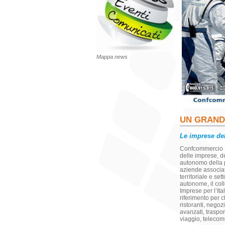
Mappa news
UN GRAND
Le imprese del
Confcommercio -
delle imprese, de
autonomo della p
aziende associat
territoriale e set
autonome, il co
Imprese per l’Ita
riferimento per ch
ristoranti, negozi
avanzati, traspor
viaggio, telecom