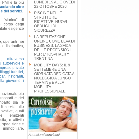
LUNEDI 19 AL GIOVEDÌ
e PMI è la più
22 OTTOBRE 2026
ociando oltre
 dei servizi.
PISCINE NELLE
STRUTTURE
 "storica" di
RICETTIVE: NUOVI
l corso degli
OBBLIGHI DI
utate esigenze
SICUREZZA
LA REPUTAZIONE
ONLINE COME LEVA DI
, operanti nei
BUSINESS: LA SFIDA
a distributiva,
DELLE RECENSIONI
PER L'HOSPITALITY
TRENTINA
, attraverso
iù autorevole e
MOBILITY DAYS: IL 9
imprese private
SETTEMBRE UNA
laggi turistici,
GIORNATA DEDICATA AL
r, ristoranti,
NOLEGGIO A LUNGO
lla gioventù, i
TERMINE E ALLA
MOBILITÀ
PROFESSIONALE
 nazionale più
rasporti e dei
mparto sia le
i servizi alle
ovative, quali
le emittenti
ità, e attività
i, spedizione e
 immobiliare,
Associarsi conviene!