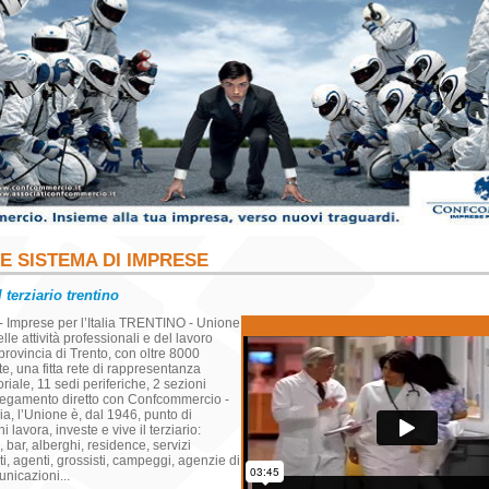
E SISTEMA DI IMPRESE
 terziario trentino
 Imprese per l’Italia TRENTINO - Unione
lle attività professionali e del lavoro
rovincia di Trento, con oltre 8000
e, una fitta rete di rappresentanza
toriale, 11 sedi periferiche, 2 sezioni
llegamento diretto con Confcommercio -
lia, l’Unione è, dal 1946, punto di
i lavora, investe e vive il terziario:
, bar, alberghi, residence, servizi
ti, agenti, grossisti, campeggi, agenzie di
unicazioni...