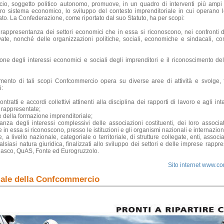
cio
, soggetto politico autonomo, promuove, in un quadro di interventi più ampi fi
tero sistema economico, lo sviluppo del contesto imprenditoriale in cui operano 
ato.
La Confederazione
, come riportato dal suo Statuto, ha per scopi:
a rappresentanza dei settori economici che in essa si riconoscono, nei confronti de
vate, nonché delle organizzazioni politiche, sociali, economiche e sindacali, c
ione degli interessi economici e sociali degli imprenditori e il riconoscimento de
mento di tali scopi Confcommercio opera su diverse aree di attività e svolge, fr
i:
contratti e accordi collettivi attinenti alla disciplina dei rapporti di lavoro e agli in
 rappresentate;
 della formazione imprenditoriale;
anza degli interessi complessivi delle associazioni costituenti, dei loro associat
in essa si riconoscono, presso le istituzioni e gli organismi nazionali e internazion
 a livello nazionale, categoriale o territoriale, di strutture collegate, enti, associaz
alsiasi natura giuridica, finalizzati allo sviluppo dei settori e delle imprese rappre
nasco, QuAS, Fonte ed Eurogruzzolo.
Sito internet
www.con
iciale della Confcommercio