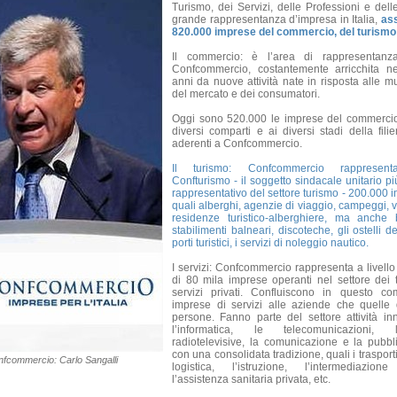
Turismo, dei Servizi, delle Professioni e dell
grande rappresentanza d’impresa in Italia,
ass
820.000 imprese del commercio, del turismo e
Il commercio: è l’area di rappresentanza
Confcommercio, costantemente arricchita ne
anni da nuove attività nate in risposta alle m
del mercato e dei consumatori.
Oggi sono 520.000 le imprese del commercio
diversi comparti e ai diversi stadi della filier
aderenti a Confcommercio.
Il turismo: Confcommercio rappresenta
Confturismo - il soggetto sindacale unitario p
rappresentativo del settore turismo - 200.000 
quali alberghi, agenzie di viaggio, campeggi, vil
residenze turistico-alberghiere, ma anche ba
stabilimenti balneari, discoteche, gli ostelli de
porti turistici, i servizi di noleggio nautico.
I servizi: Confcommercio rappresenta a livello
di 80 mila imprese operanti nel settore dei t
servizi privati. Confluiscono in questo co
imprese di servizi alle aziende che quelle d
persone. Fanno parte del settore attività inn
l’informatica, le telecomunicazioni, 
radiotelevisive, la comunicazione e la pubblic
con una consolidata tradizione, quali i trasport
onfcommercio: Carlo Sangalli
logistica, l’istruzione, l’intermediazione
l’assistenza sanitaria privata, etc.