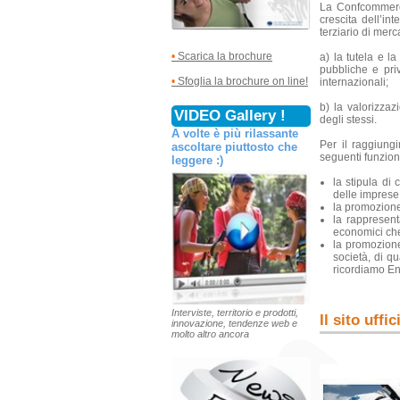
La Confcommer
crescita dell’in
terziario di merc
•
Scarica la brochure
a) la tutela e l
pubbliche e pri
•
Sfoglia la brochure on line!
internazionali;
b) la valorizzaz
VIDEO Gallery !
degli stessi.
A volte è più rilassante
Per il raggiungi
ascoltare piuttosto che
seguenti funzion
leggere :)
la stipula di 
delle imprese
la promozione
la rappresent
economici che 
la promozione,
società, di qu
ricordiamo E
Interviste, territorio e prodotti,
Il sito uff
innovazione, tendenze web e
molto altro ancora