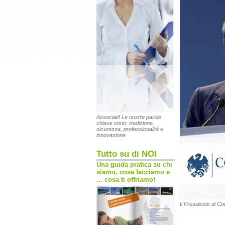
Associati! Le nostre parole
chiave sono: tradizione,
sicurezza, professionalità e
innovazione
Tutto su di NOI
Una guida pratica su chi
siamo, cosa facciamo e
... cosa ti offriamo!
Il Presidente di C