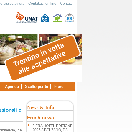
e: associati ora
-
Contattaci on line
-
Contatti
Agenda
Scelto per te
Fiere
News & Info
ssionali e
Fresh news
FIERA HOTEL EDIZIONE
2026 A BOLZANO, DA
ommercio, del