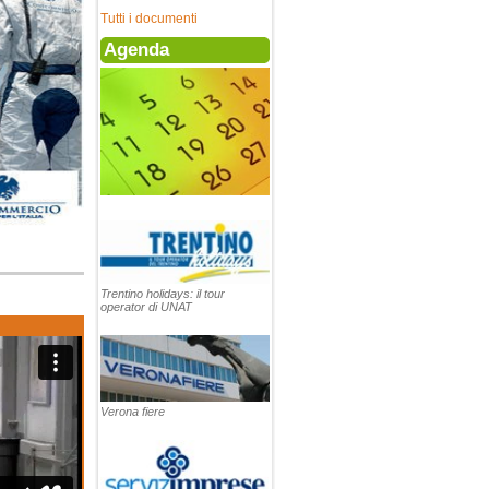
Tutti i documenti
Agenda
Trentino holidays: il tour
operator di UNAT
Verona fiere