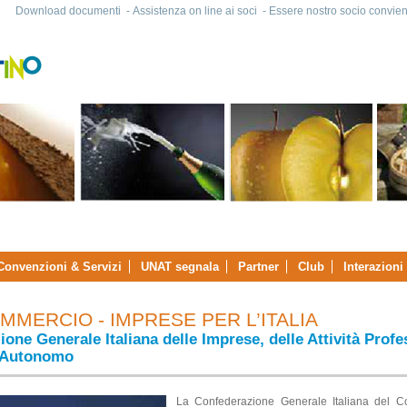
Download documenti
-
Assistenza on line ai soci
-
Essere nostro socio convien
Convenzioni & Servizi
UNAT segnala
Partner
Club
Interazioni
MERCIO - IMPRESE PER L’ITALIA
one Generale Italiana delle Imprese, delle Attività Profe
 Autonomo
La Confederazione Generale Italiana del C