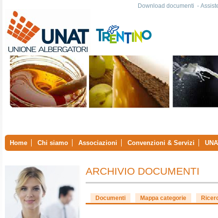
Download documenti
-
Assist
Home
Chi siamo
Associazioni
Convenzioni & Servizi
UNA
ARCHIVIO DOCUMENTI
Documenti
Mappa categorie
Ricer