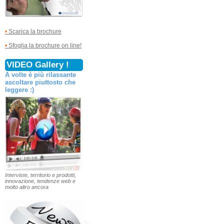
•
Scarica la brochure
•
Sfoglia la brochure on line!
VIDEO Gallery !
A volte è più rilassante
ascoltare piuttosto che
leggere :)
Interviste, territorio e prodotti,
innovazione, tendenze web e
molto altro ancora