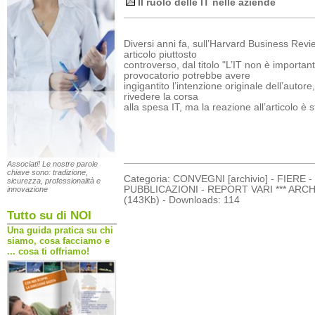
Il ruolo delle IT nelle aziende
Diversi anni fa, sull’Harvard Business Rev
articolo piuttosto
controverso, dal titolo "L’IT non è important
provocatorio potrebbe avere
ingigantito l’intenzione originale dell’autore
rivedere la corsa
alla spesa IT, ma la reazione all’articolo è 
Associati! Le nostre parole
chiave sono: tradizione,
Categoria: CONVEGNI [archivio] - FIERE
sicurezza, professionalità e
PUBBLICAZIONI - REPORT VARI *** ARCHIVIO
innovazione
(143Kb) - Downloads: 114
Tutto su di NOI
Una guida pratica su chi
siamo, cosa facciamo e
... cosa ti offriamo!