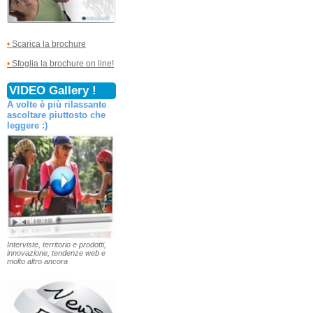
•
Scarica la brochure
•
Sfoglia la brochure on line!
VIDEO Gallery !
A volte è più rilassante
ascoltare piuttosto che
leggere :)
Interviste, territorio e prodotti,
innovazione, tendenze web e
molto altro ancora