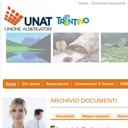
Home
-
Download documenti
Home
Chi siamo
Associazioni
Convenzioni & Servizi
UNA
ARCHIVIO DOCUMENTI
Documenti
Mappa categorie
Ricer