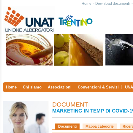
Home
-
Download documenti
Home
Chi siamo
Associazioni
Convenzioni & Servizi
UNA
DOCUMENTI
MARKETING IN TEMP DI COVID-1
Documenti
Mappa categorie
Ricer