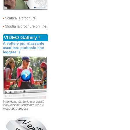
•
Scarica la brochure
•
Sfoglia la brochure on line!
VIDEO Gallery !
A volte è più rilassante
ascoltare piuttosto che
leggere :)
Interviste, territorio e prodotti,
innovazione, tendenze web e
molto altro ancora