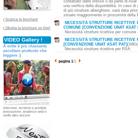
contattato dalle stesse o da parte di Asa
una verifica della disponibilità. In caso di 
di più strutture alberghiere, sarà data prior
situate maggiormente in prossimità della
•
Scarica la brochure
NECESSITÀ STRUTTURE RICETTIVE 
COMUNE [CONVENZIONE UNAT ASAT 
•
Sfoglia la brochure on line!
Necessità strutture ricettive per comune
VIDEO Gallery !
NECESSITÀ STRUTTURE RICETTIVE 
[CONVENZIONE UNAT ASAT PAT]
(34Kb
A volte è più rilassante
Necessità strutture ricettive per RSA
ascoltare piuttosto che
leggere :)
pagina 1
/1
Interviste, territorio e prodotti,
innovazione, tendenze web e
molto altro ancora