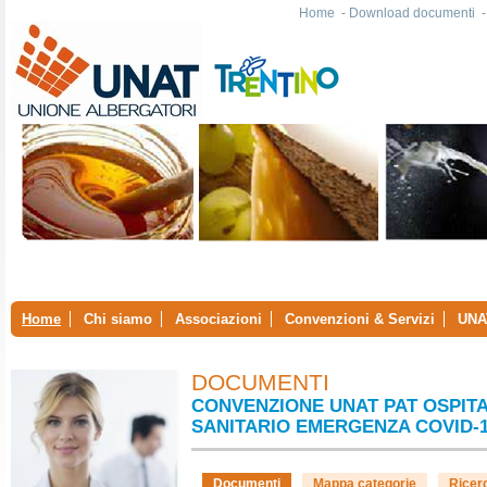
Home
-
Download documenti
Home
Chi siamo
Associazioni
Convenzioni & Servizi
UNA
DOCUMENTI
CONVENZIONE UNAT PAT OSPITA
SANITARIO EMERGENZA COVID-
Documenti
Mappa categorie
Ricer