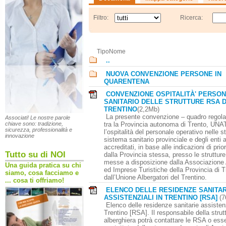
Filtro:
Ricerca:
Tipo
Nome
..
NUOVA CONVENZIONE PERSONE IN
QUARENTENA
CONVENZIONE OSPITALITÀ' PERSO
SANITARIO DELLE STRUTTURE RSA 
TRENTINO
(2,2Mb)
La presente convenzione – quadro regola 
Associati! Le nostre parole
tra la Provincia autonoma di Trento, UNA
chiave sono: tradizione,
sicurezza, professionalità e
l’ospitalità del personale operativo nelle st
innovazione
sistema sanitario provinciale e degli enti
accreditati, in base alle indicazioni di prio
Tutto su di NOI
dalla Provincia stessa, presso le strutture 
messe a disposizione dalla Associazione 
Una guida pratica su chi
ed Imprese Turistiche della Provincia di T
siamo, cosa facciamo e
dall’Unione Albergatori del Trentino.
... cosa ti offriamo!
ELENCO DELLE RESIDENZE SANITAR
ASSISTENZIALI IN TRENTINO [RSA]
(
Elenco delle residenze sanitarie assistenz
Trentino [RSA]. Il responsabile della strut
alberghiera potrà contattare le RSA o ess