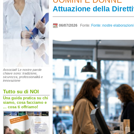
UOMINI E DONNE
Attuazione della Dirett
06/07/2026
Fonte:
Fonte: nostre elaborazioni
Associati! Le nostre parole
chiave sono: tradizione,
sicurezza, professionalità e
innovazione
Tutto su di NOI
Una guida pratica su chi
siamo, cosa facciamo e
... cosa ti offriamo!