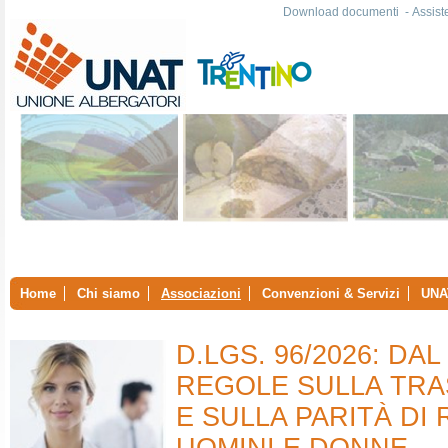
Download documenti
-
Assist
Home
Chi siamo
Associazioni
Convenzioni & Servizi
UNA
D.LGS. 96/2026: DA
REGOLE SULLA TRA
E SULLA PARITÀ DI