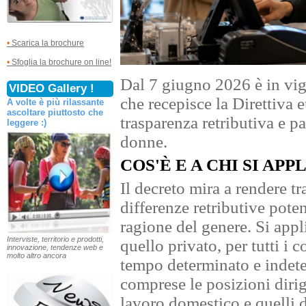
•
Scarica la brochure
•
Sfoglia la brochure on line!
Dal 7 giugno 2026 è in vig
VIDEO Gallery !
che recepisce la Direttiva
A volte è più rilassante
ascoltare piuttosto che
trasparenza retributiva e pa
leggere :)
donne.
COS'È E A CHI SI APP
Il decreto mira a rendere tr
differenze retributive pote
ragione del genere. Si appl
Interviste, territorio e prodotti,
quello privato, per tutti i 
innovazione, tendenze web e
molto altro ancora
tempo determinato e indete
comprese le posizioni dirige
lavoro domestico e quelli d