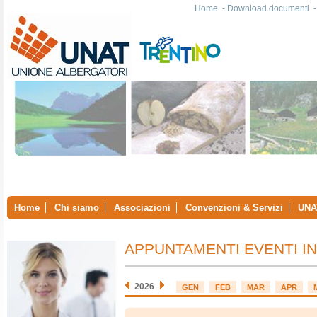
Home
-
Download documenti
Home
Chi siamo
Associazioni
Convenzioni & Servizi
UNA
APPUNTAMENTI EVENTI I
2026
GEN
FEB
MAR
APR