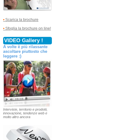
•
Scarica la brochure
•
Sfoglia la brochure on line!
VIDEO Gallery !
A volte è più rilassante
ascoltare piuttosto che
leggere :)
Interviste, territorio e prodotti,
innovazione, tendenze web e
molto altro ancora